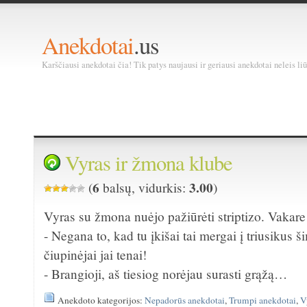
Anekdotai
.us
Karščiausi anekdotai čia! Tik patys naujausi ir geriausi anekdotai neleis liū
Vyras ir žmona klube
6
3.00
(
balsų, vidurkis:
)
Vyras su žmona nuėjo pažiūrėti striptizo. Vakar
- Negana to, kad tu įkišai tai mergai į triusikus šim
čiupinėjai jai tenai!
- Brangioji, aš tiesiog norėjau surasti grąžą…
Anekdoto kategorijos:
Nepadorūs anekdotai
,
Trumpi anekdotai
,
V