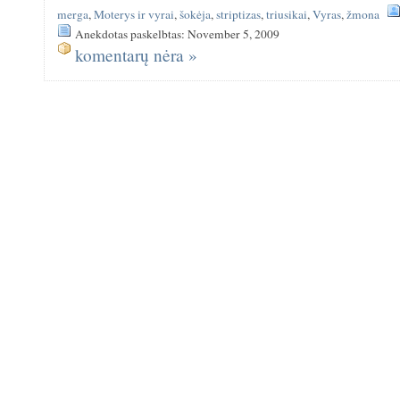
merga
,
Moterys ir vyrai
,
šokėja
,
striptizas
,
triusikai
,
Vyras
,
žmona
Anekdotas paskelbtas: November 5, 2009
komentarų nėra »