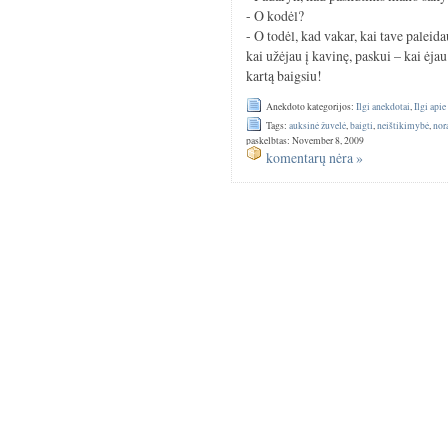
- O kodėl?
- O todėl, kad vakar, kai tave paleid
kai užėjau į kavinę, paskui – kai ėjau
kartą baigsiu!
Anekdoto kategorijos:
Ilgi anekdotai
,
Ilgi api
Tags:
auksinė žuvelė
,
baigti
,
neištikimybė
,
nor
paskelbtas: November 8, 2009
komentarų nėra »