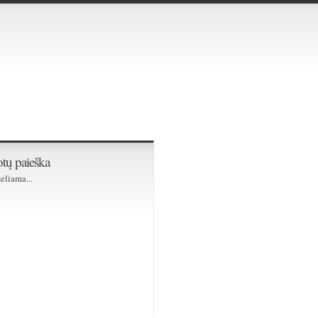
tų paieška
eliama...