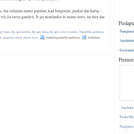
au, dar eidamas namo pajutau, kad baiginėju, paskui dar kartą –
 vėl čia tavęs gaudyti. Ir jei neatšauksi to mano noro, tai tuoj dar
Puslapi
Naujausi
e gyvūnus
,
Ilgi apie moteris
,
Ilgi apie seksą
,
Ilgi apie vyrus ir moteris
,
Nepadorūs anekdotai
ai
,
orgazmas
,
rūmai
,
seksas
,
žuvis
Anekdotą paskelbė anekdotai
Anekdotas
Anekdotų
Geriausi
Prenume
Anekdot
Paskelbk
Naujausi