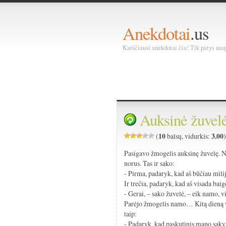
Anekdotai
.us
Karščiausi anekdotai čia! Tik patys nauja
Auksinė žuvel
10
3.00
(
balsų, vidurkis:
Pasigavo žmogelis auksinę žuvelę. Na,
norus. Tas ir sako:
- Pirma, padaryk, kad aš būčiau mili
Ir trečia, padaryk, kad aš visada bai
- Gerai, – sako žuvelė, – eik namo, v
Parėjo žmogelis namo… Kitą dieną vė
taip:
- Padaryk, kad paskutinis mano saky