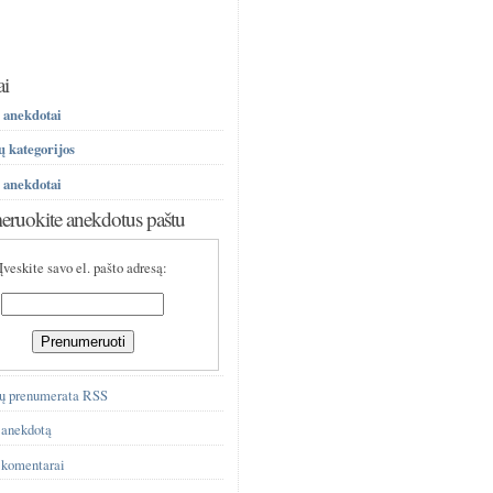
ai
 anekdotai
 kategorijos
 anekdotai
ruokite anekdotus paštu
Įveskite savo el. pašto adresą:
ų prenumerata RSS
 anekdotą
 komentarai