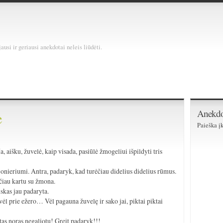
usi ir geriausi anekdotai neleis liūdėti.
Anekdo
ė
Paieška įk
)
 aišku, žuvelė, kaip visada, pasiūlė žmogeliui išpildyti tris
jonieriumi. Antra, padaryk, kad turėčiau didelius didelius rūmus.
gčiau kartu su žmona.
iskas jau padaryta.
l prie ežero… Vėl pagauna žuvelę ir sako jai, piktai piktai
tas noras negaliotų! Greit padaryk!!!