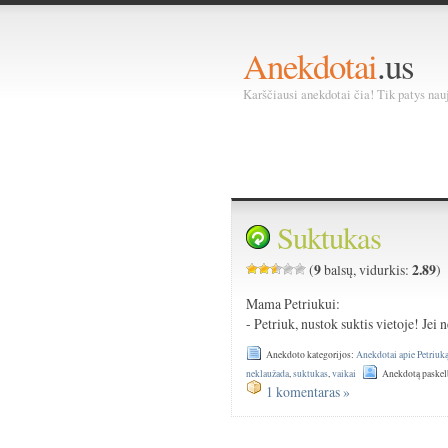
Anekdotai
.us
Karščiausi anekdotai čia! Tik patys nauja
Suktukas
9
2.89
(
balsų, vidurkis:
)
Mama Petriukui:
- Petriuk, nustok suktis vietoje! Jei n
Anekdoto kategorijos:
Anekdotai apie Petriuk
neklaužada
,
suktukas
,
vaikai
Anekdotą paskel
1 komentaras »