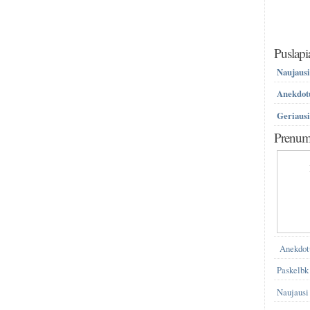
Puslapi
Naujausi
Anekdotų
Geriausi
Prenume
Anekdot
Paskelbk
Naujausi