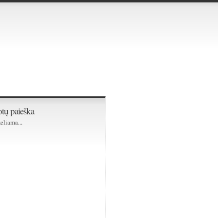
tų paieška
eliama...