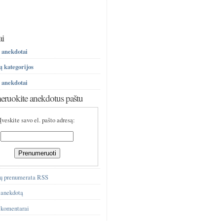
ai
 anekdotai
 kategorijos
 anekdotai
ruokite anekdotus paštu
Įveskite savo el. pašto adresą:
ų prenumerata RSS
 anekdotą
 komentarai