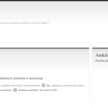
usi ir geriausi anekdotai neleis liūdėti.
Anekdo
Paieška įk
eklausysi, prikalsiu ir antrą koją!
ą
,
Anekdotai apie vaikus
,
Trumpi anekdotai
Tags:
auklėjimas
,
įsakymas
,
koja
,
mama
,
bė anekdotai
Anekdotas paskelbtas: November 8, 2009