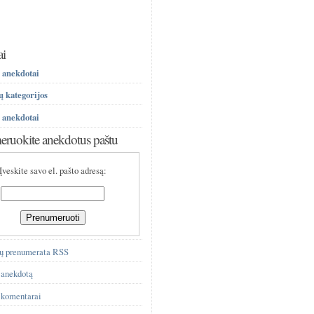
ai
 anekdotai
 kategorijos
 anekdotai
ruokite anekdotus paštu
Įveskite savo el. pašto adresą:
ų prenumerata RSS
 anekdotą
 komentarai