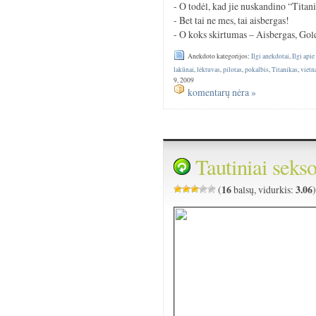
- O todėl, kad jie nuskandino “Titan
- Bet tai ne mes, tai aisbergas!
- O koks skirtumas – Aisbergas, Gol
Anekdoto kategorijos:
Ilgi anekdotai
,
Ilgi apie
lakūnai
,
lėktuvas
,
pilotas
,
pokalbis
,
Titanikas
,
vietn
9, 2009
komentarų nėra »
Tautiniai seks
16
3.06
(
balsų, vidurkis: