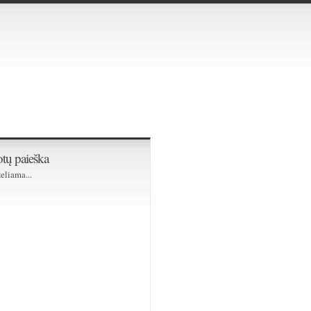
tų paieška
eliama...