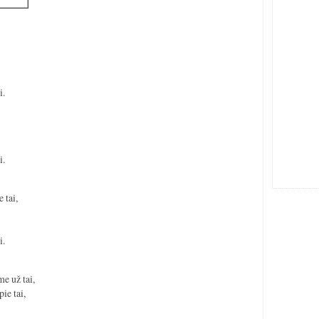
i.
i.
 tai,
i.
me už tai,
ie tai,