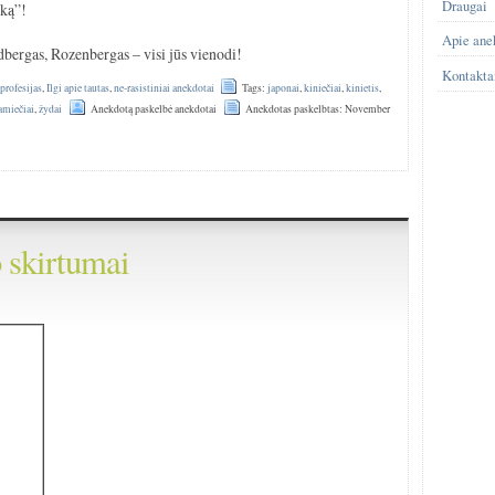
Draugai
iką”!
Apie ane
dbergas, Rozenbergas – visi jūs vienodi!
Kontakta
 profesijas
,
Ilgi apie tautas
,
ne-rasistiniai anekdotai
Tags:
japonai
,
kiniečiai
,
kinietis
,
amiečiai
,
žydai
Anekdotą paskelbė anekdotai
Anekdotas paskelbtas: November
o skirtumai
)