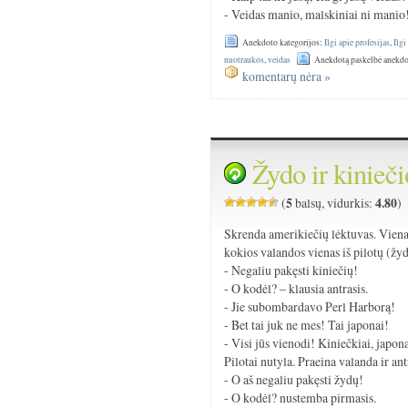
- Veidas manio, malskiniai ni manio
Anekdoto kategorijos:
Ilgi apie profesijas
,
Ilgi
nuotraukos
,
veidas
Anekdotą paskelbė anekdo
komentarų nėra »
Žydo ir kinieči
5
4.80
(
balsų, vidurkis:
)
Skrenda amerikiečių lėktuvas. Vienas 
kokios valandos vienas iš pilotų (žyd
- Negaliu pakęsti kiniečių!
- O kodėl? – klausia antrasis.
- Jie subombardavo Perl Harborą!
- Bet tai juk ne mes! Tai japonai!
- Visi jūs vienodi! Kiniečkiai, japona
Pilotai nutyla. Praeina valanda ir antr
- O aš negaliu pakęsti žydų!
- O kodėl? nustemba pirmasis.