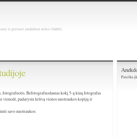
usi ir geriausi anekdotai neleis liūdėti.
Anekdo
tudijoje
Paieška įk
)
ku, fotografuotis. Befotografuodamas kokį 5-ą kiną fotografas
isi vienodi, padarysiu krūvą vienos nuotraukos kopijų ir
siimti savo nuotraukos: