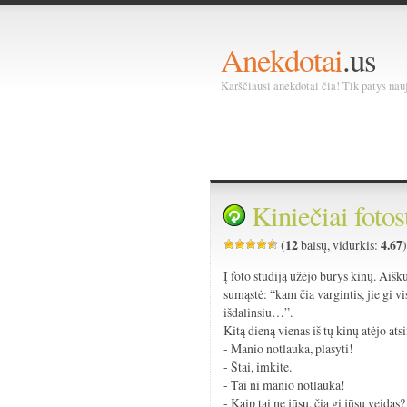
Anekdotai
.us
Karščiausi anekdotai čia! Tik patys nauja
Kiniečiai fotos
12
4.67
(
balsų, vidurkis:
Į foto studiją užėjo būrys kinų. Aiš
sumąstė: “kam čia vargintis, jie gi v
išdalinsiu…”.
Kitą dieną vienas iš tų kinų atėjo at
- Manio notlauka, plasyti!
- Štai, imkite.
- Tai ni manio notlauka!
- Kaip tai ne jūsų, čia gi jūsų veidas?