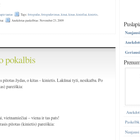
!
 apie tautas
Tags:
fotografas
,
fotografavimas
,
kinai
,
kinas
,
kiniečiai
,
kinietis
,
tai
Anekdotas paskelbtas: November 23, 2009
Puslapi
Naujausi
Anekdotų
Geriausi
o pokalbis
Prenume
pilotas žydas, o kitas – kinietis. Lakūnai tyli, nesikalba. Po
as) pareiškia:
Anekdot
i, vietnamiečiai – viena ir tas pats!
Paskelbk
asis pilotas (kinietis) pareiškia:
Naujausi