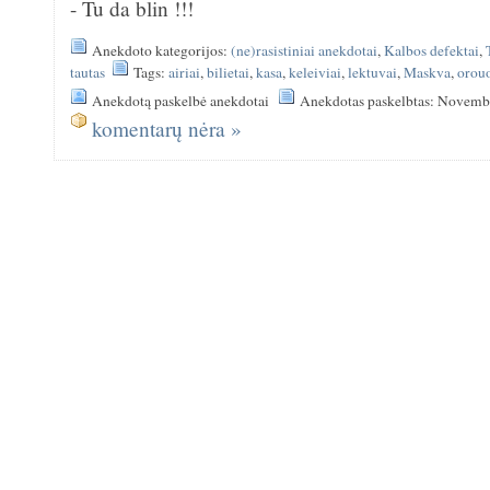
- Tu da blin !!!
Anekdoto kategorijos:
(ne)rasistiniai anekdotai
,
Kalbos defektai
,
tautas
Tags:
airiai
,
bilietai
,
kasa
,
keleiviai
,
lektuvai
,
Maskva
,
orouo
Anekdotą paskelbė anekdotai
Anekdotas paskelbtas: Novemb
komentarų nėra »