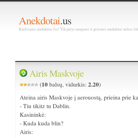
Anekdotai
.us
Karščiausi anekdotai čia! Tik patys naujausi ir geriausi anekdotai neleis liū
Airis Maskvoje
10
2.20
(
balsų, vidurkis:
)
Ateina airis Maskvoje į aerouostą, prieina prie ka
- Tiu tikitz tu Dablin.
Kasininkė:
- Kuda kuda blin?
Airis: