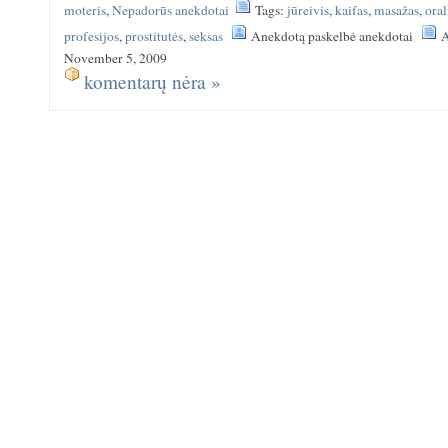
moteris
,
Nepadorūs anekdotai
Tags:
jūreivis
,
kaifas
,
masažas
,
oral
profesijos
,
prostitutės
,
seksas
Anekdotą paskelbė anekdotai
A
November 5, 2009
komentarų nėra »