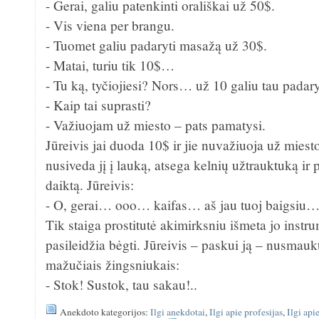
- Gerai, galiu patenkinti orališkai už 50$.
- Vis viena per brangu.
- Tuomet galiu padaryti masažą už 30$.
- Matai, turiu tik 10$…
- Tu ką, tyčiojiesi? Nors… už 10 galiu tau padar
- Kaip tai suprasti?
- Važiuojam už miesto – pats pamatysi.
Jūreivis jai duoda 10$ ir jie nuvažiuoja už miesto
nusiveda jį į lauką, atsega kelnių užtrauktuką ir 
daiktą. Jūreivis:
- O, gerai… ooo… kaifas… aš jau tuoj baigsiu
Tik staiga prostitutė akimirksniu išmeta jo instru
pasileidžia bėgti. Jūreivis – paskui ją – nusmau
mažučiais žingsniukais:
- Stok! Sustok, tau sakau!..
Anekdoto kategorijos:
Ilgi anekdotai
,
Ilgi apie profesijas
,
Ilgi api