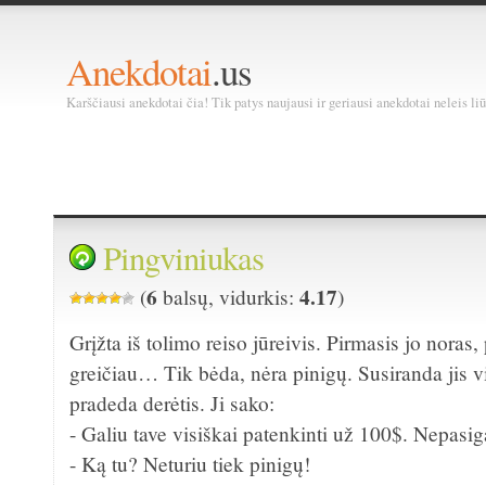
Anekdotai
.us
Karščiausi anekdotai čia! Tik patys naujausi ir geriausi anekdotai neleis liū
Pingviniukas
6
4.17
(
balsų, vidurkis:
)
Grįžta iš tolimo reiso jūreivis. Pirmasis jo noras,
greičiau… Tik bėda, nėra pinigų. Susiranda jis vi
pradeda derėtis. Ji sako:
- Galiu tave visiškai patenkinti už 100$. Nepasiga
- Ką tu? Neturiu tiek pinigų!