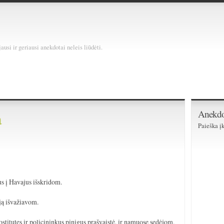
usi ir geriausi anekdotai neleis liūdėti.
Anekdo
a
Paieška įk
)
us į Havajus išskridom.
iją išvažiavom.
ostitutes ir policininkus pinigus prašvaistė, ir namuose sedėjom.