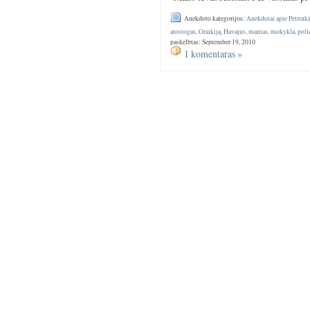
Anekdoto kategorijos:
Anekdotai apie Petriuk
atostogas
,
Graikiją
,
Havajus
,
mamas
,
mokykla
,
poli
paskelbtas: September 19, 2010
1 komentaras »