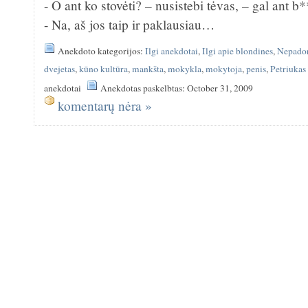
- O ant ko stovėti? – nusistebi tėvas, – gal ant b
- Na, aš jos taip ir paklausiau…
Anekdoto kategorijos:
Ilgi anekdotai
,
Ilgi apie blondines
,
Nepador
dvejetas
,
kūno kultūra
,
mankšta
,
mokykla
,
mokytoja
,
penis
,
Petriukas
anekdotai
Anekdotas paskelbtas: October 31, 2009
komentarų nėra »