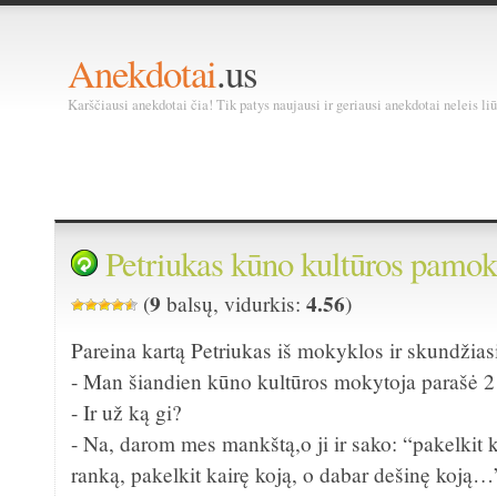
Anekdotai
.us
Karščiausi anekdotai čia! Tik patys naujausi ir geriausi anekdotai neleis liū
Petriukas kūno kultūros pamok
9
4.56
(
balsų, vidurkis:
)
Pareina kartą Petriukas iš mokyklos ir skundžiasi
- Man šiandien kūno kultūros mokytoja parašė
- Ir už ką gi?
- Na, darom mes mankštą,o ji ir sako: “pakelkit 
ranką, pakelkit kairę koją, o dabar dešinę koją…