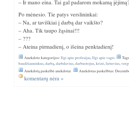
– Ir mano eina. Tai gal padarom mokamą įėjimą
Po mėnesio. Tie patys verslininkai:
– Na, ar taviškiai į darbą dar vaikšto?
– Aha. Tik taupo žąsinai!!!
– ???
– Ateina pirmadienį, o išeina penktadienį!
Anekdoto kategorijos:
Ilgi apie profesijas
,
Ilgi apie vagis
Tag
baudžiauninkus
,
darbą
,
darbdavius
,
darbuotojus
,
krizė
,
lietuvius
,
verg
Anekdotą paskelbė anekdotai
Anekdotas paskelbtas: Decemb
komentarų nėra »