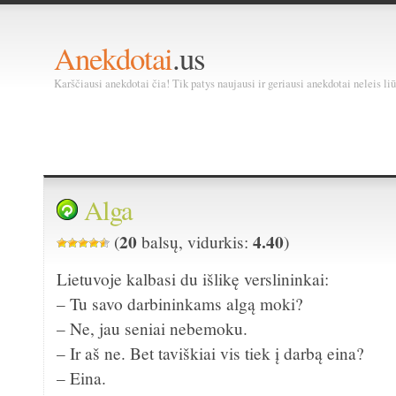
Anekdotai
.us
Karščiausi anekdotai čia! Tik patys naujausi ir geriausi anekdotai neleis liū
Alga
20
4.40
(
balsų, vidurkis:
)
Lietuvoje kalbasi du išlikę verslininkai:
– Tu savo darbininkams algą moki?
– Ne, jau seniai nebemoku.
– Ir aš ne. Bet taviškiai vis tiek į darbą eina?
– Eina.