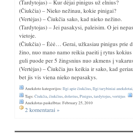
(Tardytojas) – Kur dėjai pinigus už elnius?
(Čiukčia) – Nieko nežinau, kokie pinigai?
(Vertėjas) – Čiukčia sako, kad nieko nežino.
(Tardytojas) – Jei pasakysi, paleisim. O jei nep
vietoje.
(Čiukčia) – Ėėė… Gerai, užkasiau pinigus prie di
žino, nuo mano namo reikia paeiti į rytus kokius
guli puode per 5 žingsnius nuo akmens į vakaru
(Vertėjas) – Čiukčia jus keikia ir sako, kad geria
bet jis vis viena nieko nepasakys.
Anekdoto kategorijos:
Ilgi apie čiukčius
,
Ilgi tarybiniai anekdotai
Tags:
Čiukčia
,
čiukčius
,
dolerius
,
Pinigus
,
tardytojus
,
vertėjus
Anekdotas paskelbtas: February 25, 2010
2 komentarai »