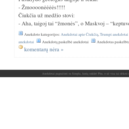
- Žmoooonėėėės!!!!!
Čiukčia už medžio stovi:
- Aha, taigoj tai “žmonės”, o Maskvoj – “keptu
Anekdoto kategorijos:
Anekdotai apie Čiukčią
,
Trumpi anekdotai
anekdotai
Anekdotą paskelbė anekdotai
Anekdotas paskelbt
komentarų nėra »
Anekdotai pagražinti su Simpla, kurią sukūrė Phu, o už visa tai dėkoti