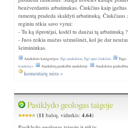
beużverdantis arbatinukas. Čiukčius kaip įgeltas
ramentą pradeda skaldyti arbatinuką. Čiukčiaus
reginiu rėkia savo vyrui:
- Tu ką išprotėjai, kodėl tu daużai tą arbatinuką ?
- Juos reikia mażus użmušinėt, kol jie dar neuż
šeimininkas.
Anekdoto kategorijos:
Ilgi anekdotai
,
Ilgi apie čiukčius
Tags:
traukinys
Anekdotą paskelbė anekdotai
Anekdotas paskelbta
komentarų nėra »
Pasiklydo geologas taigoje
11
4.64
(
balsų, vidurkis:
)
Pasiklydo geologas taigoje ir rėkia: