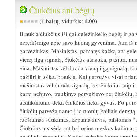
Čiukčius ant bėgių
1
1.00
(
balsų, vidurkis:
)
Braukia čiukčius išilgai geleżinkelio bėgių ir ga
nereikšmigo apie savo liūdną gyvenima. Jam iš n
garveżiukas. Mašinistas, pamatęs każką ant gel
vieną ilgą signalą, čiukčius atsisuka, pażiūri, nus
eina. Mašinistas vėl duoda vieną ilgą signalą, či
pażiūri ir toliau braukia. Kai garveżys visai priar
mašinistas vėl duoda signalą, bet čiukčius taip ir
karto nebuvo, traukinys pervażiavo per čiukčių, 
atsitiktinumo dėka čiukčius lieka gyvas. Po por
čiukčių parveża namo į jo ruonių kailiais dengt
ruošiamas sutikimas, kepama żuvis, pilstomas “
Čiukčius atsisėda ant baltosios meškos kailiu aptr
pasideda ramentus. Staiga trobelės kampe praded