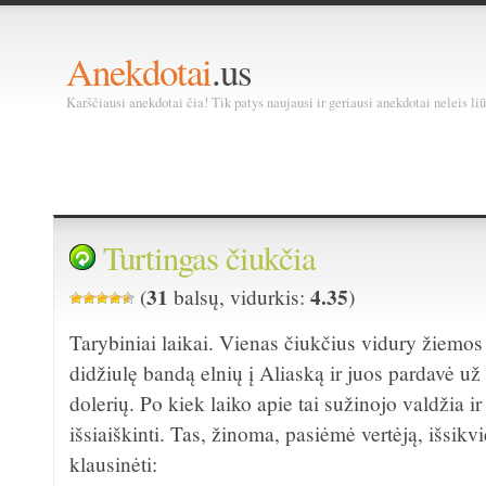
Anekdotai
.us
Karščiausi anekdotai čia! Tik patys naujausi ir geriausi anekdotai neleis liū
Turtingas čiukčia
31
4.35
(
balsų, vidurkis:
)
Tarybiniai laikai. Vienas čiukčius vidury žiemos
didžiulę bandą elnių į Aliaską ir juos pardavė už
dolerių. Po kiek laiko apie tai sužinojo valdžia ir
išsiaiškinti. Tas, žinoma, pasiėmė vertėją, išsikv
klausinėti: