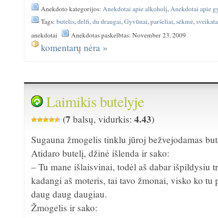
Anekdoto kategorijos:
Anekdotai apie alkoholį
,
Anekdotai apie g
Tags:
butelis
,
delfi
,
du draugai
,
Gyvūnai
,
paršeliai
,
sėkmė
,
sveikat
anekdotai
Anekdotas paskelbtas: November 23, 2009
komentarų nėra »
Laimikis butelyje
7
4.43
(
balsų, vidurkis:
)
Sugauna žmogelis tinklu jūroj bežvejodamas butel
Atidaro butelį, džinė išlenda ir sako:
– Tu mane išlaisvinai, todėl aš dabar išpildysiu t
kadangi aš moteris, tai tavo žmonai, visko ko tu 
daug daug daugiau.
Žmogelis ir sako: