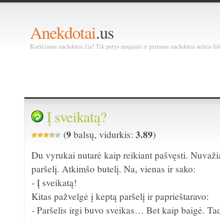
Anekdotai
.us
Karščiausi anekdotai čia! Tik patys naujausi ir geriausi anekdotai neleis liū
Į sveikatą?
9
3.89
(
balsų, vidurkis:
)
Du vyrukai nutarė kaip reikiant pašvęsti. Nuvaži
paršelį. Atkimšo butelį. Na, vienas ir sako:
- Į sveikatą!
Kitas pažvelgė į keptą paršelį ir paprieštaravo:
- Paršelis irgi buvo sveikas… Bet kaip baigė. T