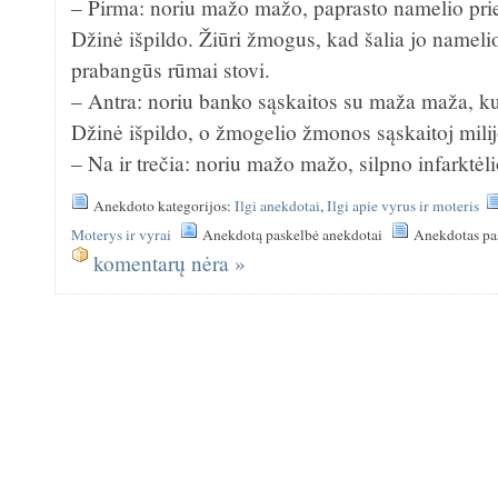
– Pirma: noriu mažo mažo, paprasto namelio prie
Džinė išpildo. Žiūri žmogus, kad šalia jo namelio 
prabangūs rūmai stovi.
– Antra: noriu banko sąskaitos su maža maža, ku
Džinė išpildo, o žmogelio žmonos sąskaitoj milij
– Na ir trečia: noriu mažo mažo, silpno infarktė
Anekdoto kategorijos:
Ilgi anekdotai
,
Ilgi apie vyrus ir moteris
Moterys ir vyrai
Anekdotą paskelbė anekdotai
Anekdotas pa
komentarų nėra »