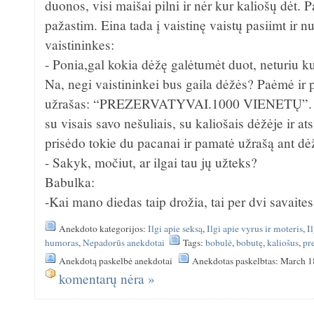
duonos, visi maišai pilni ir nėr kur kaliošų dėt. 
pažastim. Eina tada į vaistinę vaistų pasiimt ir 
vaistininkes:
- Ponia,gal kokia dėžę galėtumėt duot, neturiu ku
Na, negi vaistininkei bus gaila dėžės? Paėmė ir 
užrašas: “PREZERVATYVAI.1000 VIENETŲ”. Įli
su visais savo nešuliais, su kaliošais dėžėje ir ats
prisėdo tokie du pacanai ir pamatė užrašą ant d
- Sakyk, močiut, ar ilgai tau jų užteks?
Babulka:
-Kai mano diedas taip drožia, tai per dvi savaite
Anekdoto kategorijos:
Ilgi apie seksą
,
Ilgi apie vyrus ir moteris
,
I
humoras
,
Nepadorūs anekdotai
Tags:
bobulė
,
bobutę
,
kaliošus
,
pr
Anekdotą paskelbė anekdotai
Anekdotas paskelbtas: March 1
komentarų nėra »