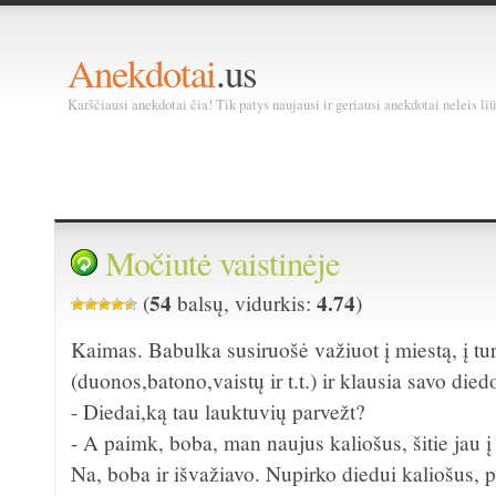
Anekdotai
.us
Karščiausi anekdotai čia! Tik patys naujausi ir geriausi anekdotai neleis liū
Močiutė vaistinėje
54
4.74
(
balsų, vidurkis:
)
Kaimas. Babulka susiruošė važiuot į miestą, į tu
(duonos,batono,vaistų ir t.t.) ir klausia savo die
- Diedai,ką tau lauktuvių parvežt?
- A paimk, boba, man naujus kaliošus, šitie jau 
Na, boba ir išvažiavo. Nupirko diedui kaliošus, p