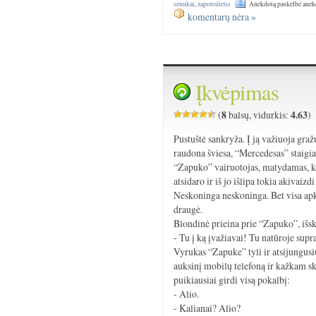
senukai
,
zaporožietis
Anekdotą paskelbė anek
komentarų nėra »
Įkvėpimas
8
4.63
(
balsų, vidurkis:
)
Pustuštė sankryža. Į ją važiuoja graž
raudona šviesa, “Mercedesas” staigiai
“Zapuko” vairuotojas, matydamas, ka
atsidaro ir iš jo išlipa tokia akivaiz
Neskoninga neskoninga. Bet visa apk
draugė.
Blondinė prieina prie “Zapuko”, išskė
- Tu į ką įvažiavai! Tu natūroje sup
Vyrukas “Zapuke” tyli ir atsijungusiu
auksinį mobilų telefoną ir kažkam sk
puikiausiai girdi visą pokalbį:
- Alio.
- Kalianai? Alio?