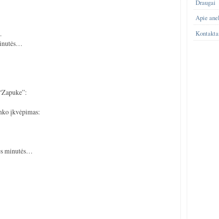
Draugai
Apie ane
.
Kontakta
minutės…
 “Zapuke”:
anko įkvėpimas:
ės minutės…