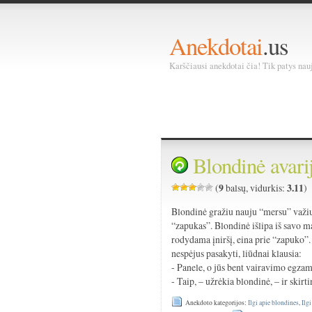
Anekdotai
.us
Karščiausi anekdotai čia! Tik patys nauja
Blondinė avari
9
3.11
(
balsų, vidurkis:
)
Blondinė gražiu nauju “mersu” važiuo
“zapukas”. Blondinė išlipa iš savo ma
rodydama įniršį, eina prie “zapuko”.
nespėjus pasakyti, liūdnai klausia:
- Panele, o jūs bent vairavimo egzam
- Taip, – užrėkia blondinė, – ir skir
Anekdoto kategorijos:
Ilgi apie blondines
,
Ilg