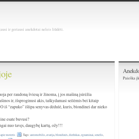
usi ir geriausi anekdotai neleis liūdėti.
Anekdo
joje
Paieška įk
ja per raudoną šviesą ir žinoma, į jos mašiną įsirėžia
šinos ir, išsproginusi akis, taškydamasi seilėmis bei kitaip
 O iš “zapuko” išlipa senyvas dėdulė, kuris, blondinei dar nieko
ine esate buvusi?
tingai nuo tavęs, daugybę kartų, ožy!!!
i apie moteris
Tags:
automobilis
,
avarija
,
blondinės
,
diedukas
,
egzaminai
,
senelis
,