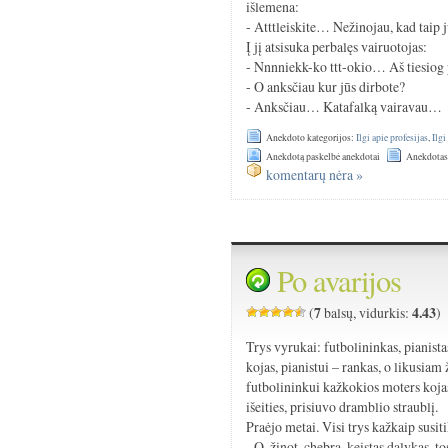
išlemena:
- Atttleiskite… Nežinojau, kad taip 
Į jį atsisuka perbalęs vairuotojas:
- Nnnniekk-ko ttt-okio… Aš tiesiog 
- O anksčiau kur jūs dirbote?
- Anksčiau… Katafalką vairavau…
Anekdoto kategorijos:
Ilgi apie profesijas
,
Ilgi
Anekdotą paskelbė anekdotai
Anekdotas
komentarų nėra »
Po avarijos
7
4.43
(
balsų, vidurkis:
)
Trys vyrukai: futbolininkas, pianista
kojas, pianistui – rankas, o likusiam
futbolininkui kažkokios moters kojas
išeities, prisiuvo dramblio straublį.
Praėjo metai. Visi trys kažkaip susiti
- O, žinot, chebra, keistas dalykas, t