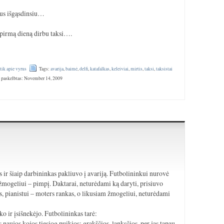
jus išgąsdinsiu…
pirmą dieną dirbu taksi….
 tik apie vyrus
Tags:
avarija
,
baimė
,
delfi
,
katafalkas
,
keleiviai
,
mirtis
,
taksi
,
taksistai
 paskelbtas: November 14, 2009
s ir šiaip darbininkas pakliuvo į avariją. Futbolininkui nurovė
 žmogeliui – pimpį. Daktarai, neturėdami ką daryti, prisiuvo
, pianistui – moters rankas, o likusiam žmogeliui, neturėdami
ko ir įsišnekėjo. Futbolininkas tarė:
os naujos kojos tiesiog puikios: grakščios, lanksčios, per jas tapau