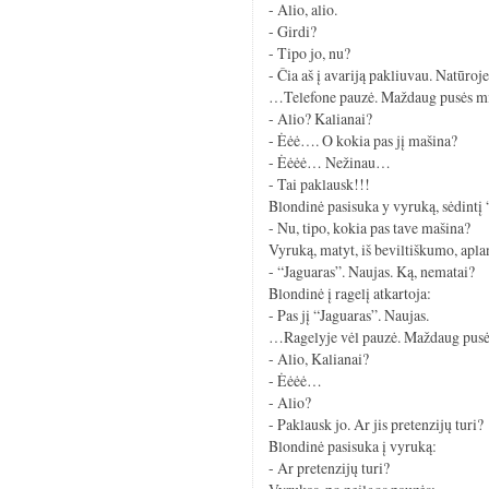
- Alio, alio.
- Girdi?
- Tipo jo, nu?
- Čia aš į avariją pakliuvau. Natūroje
…Telefone pauzė. Maždaug pusės 
- Alio? Kalianai?
- Ėėė…. O kokia pas jį mašina?
- Ėėėė… Nežinau…
- Tai paklausk!!!
Blondinė pasisuka y vyruką, sėdintį
- Nu, tipo, kokia pas tave mašina?
Vyruką, matyt, iš beviltiškumo, apl
- “Jaguaras”. Naujas. Ką, nematai?
Blondinė į ragelį atkartoja:
- Pas jį “Jaguaras”. Naujas.
…Ragelyje vėl pauzė. Maždaug pus
- Alio, Kalianai?
- Ėėėė…
- Alio?
- Paklausk jo. Ar jis pretenzijų turi?
Blondinė pasisuka į vyruką:
- Ar pretenzijų turi?