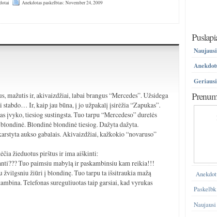
dotai
Anekdotas paskelbtas: November 24, 2009
Puslapi
Naujausi
Anekdotų
Geriausi
Prenume
us, mažutis ir, akivaizdžiai, labai brangus “Mercedes”. Užsidega
 stabdo… Ir, kaip jau būna, į jo užpakalį įsirėžia “Zapukas”.
s įvyko, tiesiog sustingsta. Tuo tarpu “Mercedeso” durelės
di blondinė. Blondinė blondinė tiesiog. Dažyta dažyta.
arstyta aukso gabalais. Akivaizdžiai, kažkokio “novaruso”
čia žieduotus pirštus ir ima aiškinti:
ranti??? Tuo paimsiu mabylą ir paskambinsiu kam reikia!!!
 žvilgsniu žiūri į blondinę. Tuo tarpu ta išsitraukia mažą
Anekdot
ambina. Telefonas sureguliuotas taip garsiai, kad vyrukas
Paskelbk
Naujausi