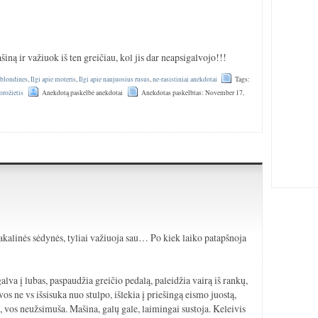
ašiną ir važiuok iš ten greičiau, kol jis dar neapsigalvojo!!!
e blondines
,
Ilgi apie moteris
,
Ilgi apie naujuosius rusus
,
ne-rasistiniai anekdotai
Tags:
orožietis
Anekdotą paskelbė anekdotai
Anekdotas paskelbtas: November 17,
žpakalinės sėdynės, tyliai važiuoja sau… Po kiek laiko patapšnoja
alva į lubas, paspaudžia greičio pedalą, paleidžia vairą iš rankų,
os ne vs išsisuka nuo stulpo, išlekia į priešingą eismo juostą,
os neužsimuša. Mašina, galų gale, laimingai sustoja. Keleivis