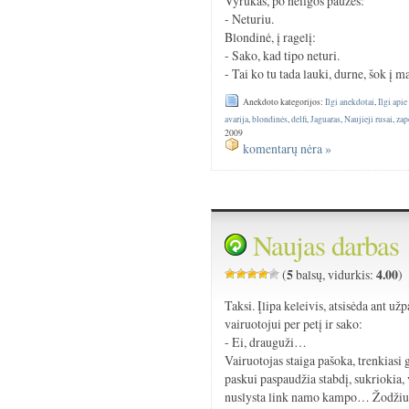
Vyrukas, po neilgos pauzės:
- Neturiu.
Blondinė, į ragelį:
- Sako, kad tipo neturi.
- Tai ko tu tada lauki, durne, šok į m
Anekdoto kategorijos:
Ilgi anekdotai
,
Ilgi api
avarija
,
blondinės
,
delfi
,
Jaguaras
,
Naujieji rusai
,
zap
2009
komentarų nėra »
Naujas darbas
5
4.00
(
balsų, vidurkis:
)
Taksi. Įlipa keleivis, atsisėda ant u
vairuotojui per petį ir sako:
- Ei, drauguži…
Vairuotojas staiga pašoka, trenkiasi g
paskui paspaudžia stabdį, sukriokia, v
nuslysta link namo kampo… Žodžiu, v