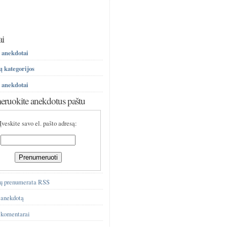
ai
 anekdotai
 kategorijos
 anekdotai
ruokite anekdotus paštu
Įveskite savo el. pašto adresą:
ų prenumerata RSS
 anekdotą
 komentarai