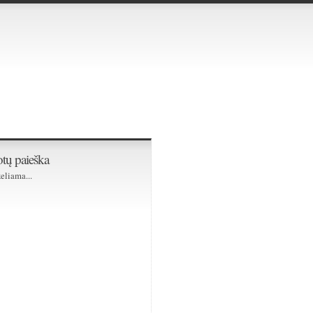
tų paieška
eliama...