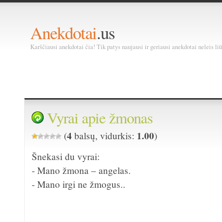
Anekdotai
.us
Karščiausi anekdotai čia! Tik patys naujausi ir geriausi anekdotai neleis liū
Vyrai apie žmonas
4
1.00
(
balsų, vidurkis:
)
Šnekasi du vyrai:
- Mano žmona – angelas.
- Mano irgi ne žmogus..