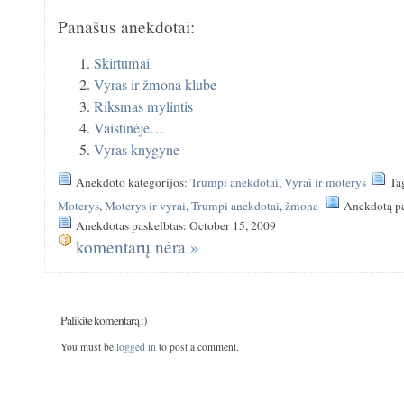
Panašūs anekdotai:
Skirtumai
Vyras ir žmona klube
Riksmas mylintis
Vaistinėje…
Vyras knygyne
Anekdoto kategorijos:
Trumpi anekdotai
,
Vyrai ir moterys
Ta
Moterys
,
Moterys ir vyrai
,
Trumpi anekdotai
,
žmona
Anekdotą pa
Anekdotas paskelbtas: October 15, 2009
komentarų nėra »
Palikite komentarą :)
You must be
logged in
to post a comment.