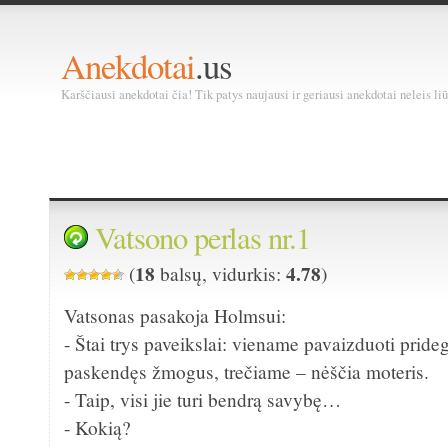
Anekdotai
.us
Karščiausi anekdotai čia! Tik patys naujausi ir geriausi anekdotai neleis liū
Vatsono perlas nr.1
18
4.78
(
balsų, vidurkis:
)
Vatsonas pasakoja Holmsui:
- Štai trys paveikslai: viename pavaizduoti pride
paskendęs žmogus, trečiame – nėščia moteris.
- Taip, visi jie turi bendrą savybę…
- Kokią?