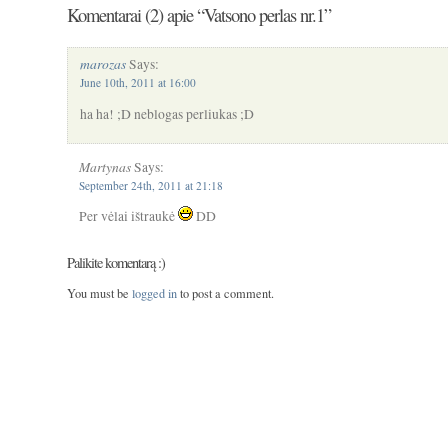
Komentarai (2) apie “Vatsono perlas nr.1”
marozas
Says:
June 10th, 2011 at 16:00
ha ha! ;D neblogas perliukas ;D
Martynas
Says:
September 24th, 2011 at 21:18
Per vėlai ištraukė
DD
Palikite komentarą :)
You must be
logged in
to post a comment.