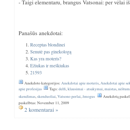
- Taigi elementaru, brangus Vatsonai: per vėlai i
Panašūs anekdotai:
Receptas blondinei
Senutė pas ginekologą
Kas yra moteris?
Ežiukas ir meškiukas
21593
Anekdoto kategorijos:
Anekdotai apie moteris
,
Anekdotai apie se
apie profesijas
Tags:
delfi
,
klausimai - atsakymai
,
maistas
,
nėštum
skendimas
,
skenduoliai
,
Vatsono perlai
,
žmogus
Anekdotą paskel
paskelbtas: November 11, 2009
2 komentarai »