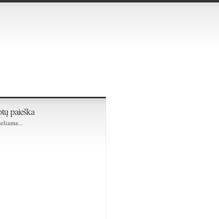
tų paieška
eliama...