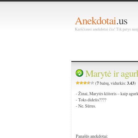
Anekdotai
.us
Karščiausi anekdotai čia! Tik patys nauja
Marytė ir agur
7
3.43
(
balsų, vidurkis:
)
- Žinai, Marytės klitoris – kaip agur
- Toks didelis????
- Ne. Sūrus.
Panašūs anekdotai: