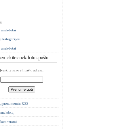
ai
 anekdotai
 kategorijos
 anekdotai
ruokite anekdotus paštu
Įveskite savo el. pašto adresą:
ų prenumerata RSS
 anekdotą
 komentarai