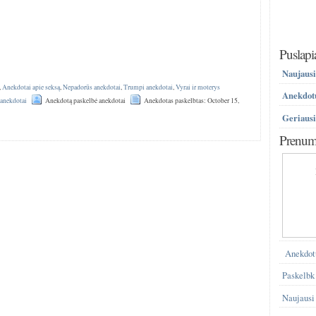
Puslapi
Naujausi
,
Anekdotai apie seksą
,
Nepadorūs anekdotai
,
Trumpi anekdotai
,
Vyrai ir moterys
Anekdotų
anekdotai
Anekdotą paskelbė anekdotai
Anekdotas paskelbtas: October 15,
Geriausi
Prenume
Anekdot
Paskelbk
Naujausi