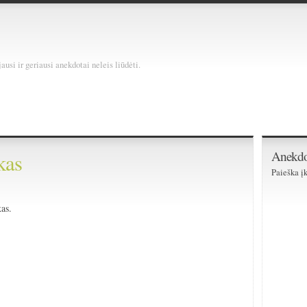
usi ir geriausi anekdotai neleis liūdėti.
Anekdo
kas
Paieška įk
kas.