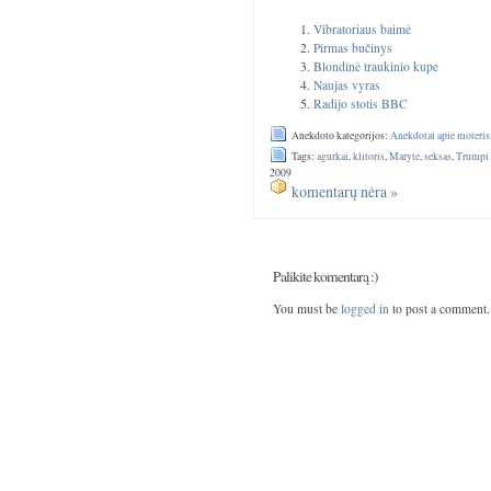
Vibratoriaus baimė
Pirmas bučinys
Blondinė traukinio kupe
Naujas vyras
Radijo stotis BBC
Anekdoto kategorijos:
Anekdotai apie moteris
Tags:
agurkai
,
klitoris
,
Marytė
,
seksas
,
Trumpi 
2009
komentarų nėra »
Palikite komentarą :)
You must be
logged in
to post a comment.