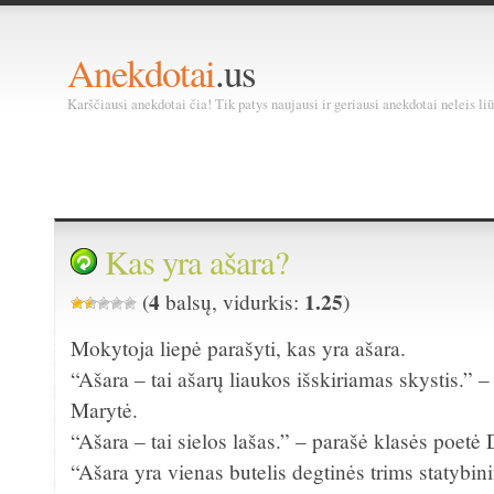
Anekdotai
.us
Karščiausi anekdotai čia! Tik patys naujausi ir geriausi anekdotai neleis liū
Kas yra ašara?
4
1.25
(
balsų, vidurkis:
)
Mokytoja liepė parašyti, kas yra ašara.
“Ašara – tai ašarų liaukos išskiriamas skystis.” 
Marytė.
“Ašara – tai sielos lašas.” – parašė klasės poetė 
“Ašara yra vienas butelis degtinės trims statybi