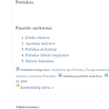
Petriukas.
Panašūs anekdotai:
Ežiuko iškamša
Apelsinai šaldytuve
Petriukas mokykloje
Petriukas futbolo rungtynėse
Marytės klausimas
Anekdoto kategorijos:
Anekdotai apie Petriuką
,
Trumpi anekdota
mokykla
,
mokytoja
,
Petriukas
Anekdotą paskelbė anekdotai
19, 2009
komentarų nėra »
Palikite komentarą :)