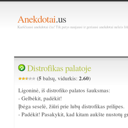
Anekdotai
.us
Karščiausi anekdotai čia! Tik patys naujausi ir geriausi anekdotai neleis liū
Distrofikas palatoje
5
2.60
(
balsų, vidurkis:
)
Ligoninė, iš distrofiko palatos šauksmas:
- Gelbėkit, padėkit!
Įbėga seselė, žiūri prie lubų distrofikas prilipes.
- Padėkit! Pasakykit, kad kitam aukšte nustotų gr