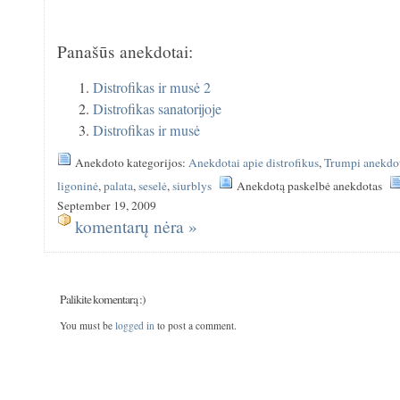
Panašūs anekdotai:
Distrofikas ir musė 2
Distrofikas sanatorijoje
Distrofikas ir musė
Anekdoto kategorijos:
Anekdotai apie distrofikus
,
Trumpi anekdo
ligoninė
,
palata
,
seselė
,
siurblys
Anekdotą paskelbė anekdotas
September 19, 2009
komentarų nėra »
Palikite komentarą :)
You must be
logged in
to post a comment.