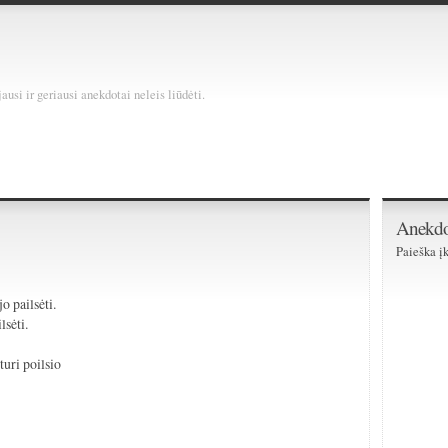
usi ir geriausi anekdotai neleis liūdėti.
Anekdo
Paieška įk
o pailsėti.
lsėti.
turi poilsio