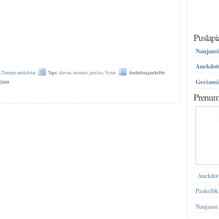
Puslapi
Naujausi
Anekdotų
,
Trumpi anekdotai
Tags:
dievas
,
moteris
,
poilsis
,
Vyras
Anekdotą paskelbė
Geriausi
 2009
Prenume
Anekdot
Paskelbk
Naujausi