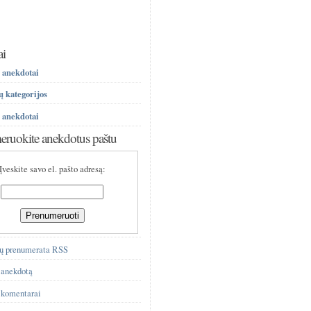
ai
 anekdotai
 kategorijos
 anekdotai
ruokite anekdotus paštu
Įveskite savo el. pašto adresą:
ų prenumerata RSS
 anekdotą
 komentarai