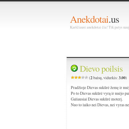
Anekdotai
.us
Karščiausi anekdotai čia! Tik patys nauja
Dievo poilsis
2
3.00
(
balsų, vidurkis:
)
Pradžioje Dievas sukūrė žemę ir nuėj
Po to Dievas sukūrė vyrą ir nuėjo pai
Galiausiai Dievas sukūrė moterį.
Nuo to laiko nei Dievas, nei vyras ne