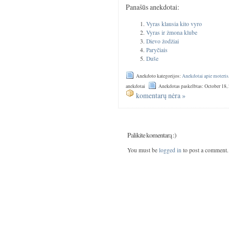
Panašūs anekdotai:
Vyras klausia kito vyro
Vyras ir žmona klube
Dievo žodžiai
Paryčiais
Duše
Anekdoto kategorijos:
Anekdotai apie moteris
anekdotai
Anekdotas paskelbtas: October 18,
komentarų nėra »
Palikite komentarą :)
You must be
logged in
to post a comment.