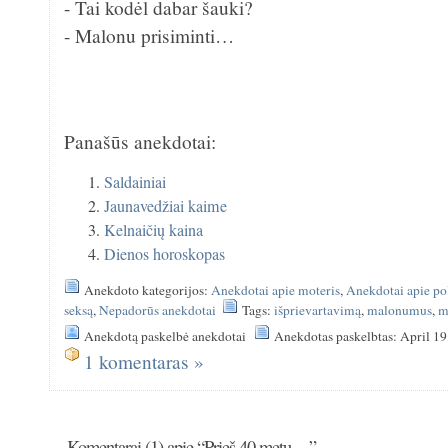
- Tai kodėl dabar šauki?
- Malonu prisiminti…
Panašūs anekdotai:
Saldainiai
Jaunavedžiai kaime
Kelnaičių kaina
Dienos horoskopas
Anekdoto kategorijos:
Anekdotai apie moteris
,
Anekdotai apie po
seksą
,
Nepadorūs anekdotai
Tags:
išprievartavimą
,
malonumus
,
m
Anekdotą paskelbė anekdotai
Anekdotas paskelbtas: April 19
1 komentaras »
Komentarai (1) apie “Prieš 40 metų…”