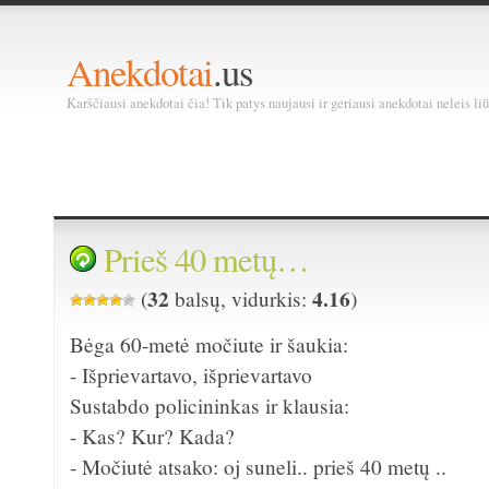
Anekdotai
.us
Karščiausi anekdotai čia! Tik patys naujausi ir geriausi anekdotai neleis liū
Prieš 40 metų…
32
4.16
(
balsų, vidurkis:
)
Bėga 60-metė močiute ir šaukia:
- Išprievartavo, išprievartavo
Sustabdo policininkas ir klausia:
- Kas? Kur? Kada?
- Močiutė atsako: oj suneli.. prieš 40 metų ..