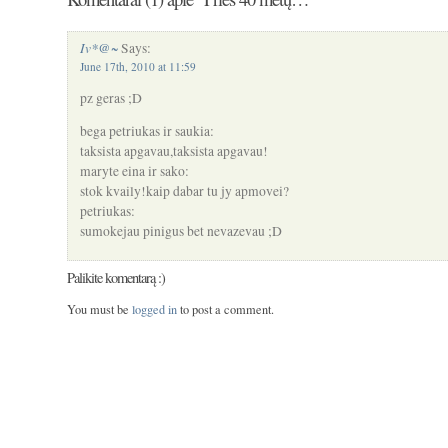
Iv*@~
Says:
June 17th, 2010 at 11:59
pz geras ;D
bega petriukas ir saukia:
taksista apgavau,taksista apgavau!
maryte eina ir sako:
stok kvaily!kaip dabar tu jy apmovei?
petriukas:
sumokejau pinigus bet nevazevau ;D
Palikite komentarą :)
You must be
logged in
to post a comment.