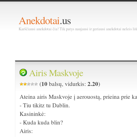
Anekdotai
.us
Karščiausi anekdotai čia! Tik patys naujausi ir geriausi anekdotai neleis liū
Airis Maskvoje
10
2.20
(
balsų, vidurkis:
)
Ateina airis Maskvoje į aerouostą, prieina prie ka
- Tiu tikitz tu Dablin.
Kasininkė:
- Kuda kuda blin?
Airis: