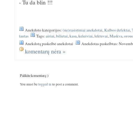
- Tu da blin !!!
Anekdoto kategorijos:
(ne)rasistiniai anekdotai
,
Kalbos defektai
,
tautas
Tags:
airiai
,
bilietai
,
kasa
,
keleiviai
,
lektuvai
,
Maskva
,
orouo
Anekdotą paskelbė anekdotai
Anekdotas paskelbtas: Novemb
komentarų nėra »
Palikite komentarą :)
You must be
logged in
to post a comment.