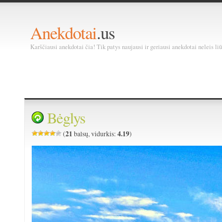
Anekdotai
.us
Karščiausi anekdotai čia! Tik patys naujausi ir geriausi anekdotai neleis liū
Bėglys
21
4.19
(
balsų, vidurkis:
)