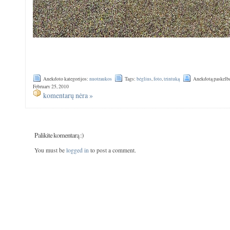
Anekdoto kategorijos:
nuotraukos
Tags:
bėglius
,
foto
,
trintuką
Anekdotą paskelbė
February 25, 2010
komentarų nėra »
Palikite komentarą :)
You must be
logged in
to post a comment.