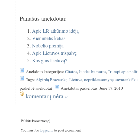
Panašūs anekdotai:
Apie LR atkūrimo idėją
Vienintelis kelias
Nobelio premija
Apie Lietuvos trispalvę
Kas gins Lietuvą?
Anekdoto kategorijos:
Citatos
,
Juodas humoras
,
Trumpi apie polit
Tags:
Algirdą Brazauską
,
Lietuva
,
nepriklausomybę
,
savarankišk
paskelbė anekdotai
Anekdotas paskelbtas: June 17, 2010
komentarų nėra »
Palikite komentarą :)
You must be
logged in
to post a comment.