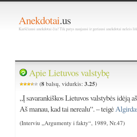
Anekdotai
.us
Karščiausi anekdotai čia! Tik patys naujausi ir geriausi anekdotai neleis liū
Apie Lietuvos valstybę
8
3.25
(
balsų, vidurkis:
)
„Į savarankiškos Lietuvos valstybės idėją aš
Aš manau, kad tai nerealu“. – teigė
Algirda
(Interviu „Argumenty i fakty“, 1989, Nr.47)