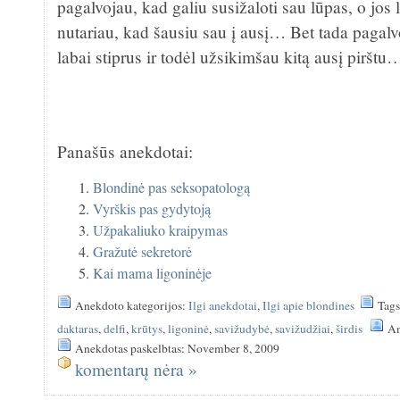
pagalvojau, kad galiu susižaloti sau lūpas, o jo
nutariau, kad šausiu sau į ausį… Bet tada pagalv
labai stiprus ir todėl užsikimšau kitą ausį pirštu
Panašūs anekdotai:
Blondinė pas seksopatologą
Vyrškis pas gydytoją
Užpakaliuko kraipymas
Gražutė sekretorė
Kai mama ligoninėje
Anekdoto kategorijos:
Ilgi anekdotai
,
Ilgi apie blondines
Tag
daktaras
,
delfi
,
krūtys
,
ligoninė
,
savižudybė
,
savižudžiai
,
širdis
An
Anekdotas paskelbtas: November 8, 2009
komentarų nėra »