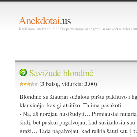
Anekdotai
.us
Karščiausi anekdotai čia! Tik patys naujausi ir geriausi anekdotai neleis liū
Savižudė blondinė
3
3.00
(
balsų, vidurkis:
)
Blondinė su žiauriai sužalotu pirštu pakliuvo į l
klausinėja, kas gi atsitiko. Ta ima pasakoti:
- Na, aš norėjau nusižudyti… Pirmiausiai nutaria
širdį, bet paskui pagalvojau, kad susižalosiu sau k
graži… Tada pagalvojau, kad reikia šauti sau į b