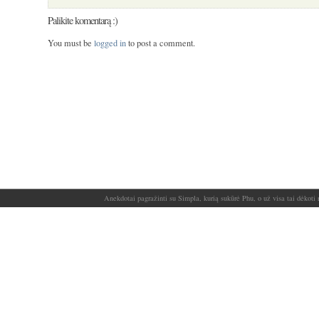
Palikite komentarą :)
You must be
logged in
to post a comment.
Anekdotai pagražinti su Simpla, kurią sukūrė Phu, o už visa tai dėkoti