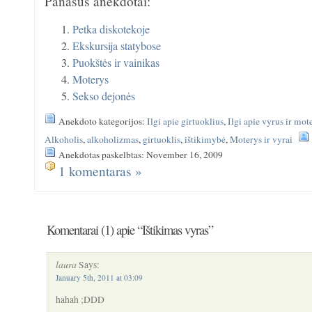
Panašūs anekdotai:
Petka diskotekoje
Ekskursija statybose
Puokštės ir vainikas
Moterys
Sekso dejonės
Anekdoto kategorijos:
Ilgi apie girtuoklius
,
Ilgi apie vyrus ir mot
Alkoholis
,
alkoholizmas
,
girtuoklis
,
ištikimybė
,
Moterys ir vyrai
Anekdotas paskelbtas: November 16, 2009
1 komentaras »
Komentarai (1) apie “Ištikimas vyras”
laura
Says:
January 5th, 2011 at 03:09
hahah ;DDD