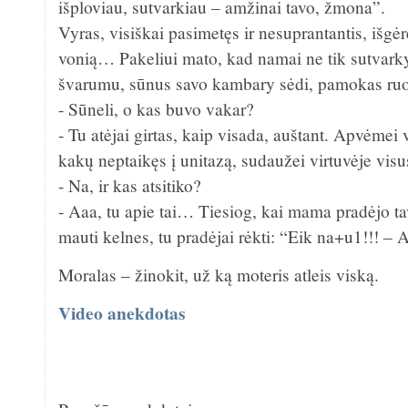
išploviau, sutvarkiau – amžinai tavo, žmona”.
Vyras, visiškai pasimetęs ir nesuprantantis, išgėrė
vonią… Pakeliui mato, kad namai ne tik sutvarkyt
švarumu, sūnus savo kambary sėdi, pamokas ruo
- Sūneli, o kas buvo vakar?
- Tu atėjai girtas, kaip visada, auštant. Apvėmei v
kakų neptaikęs į unitazą, sudaužei virtuvėje vi
- Na, ir kas atsitiko?
- Aaa, tu apie tai… Tiesiog, kai mama pradėjo tav
mauti kelnes, tu pradėjai rėkti: “Eik na+u1!!!
Moralas – žinokit, už ką moteris atleis viską.
Video anekdotas