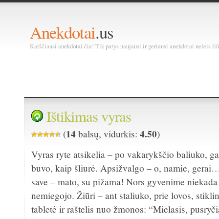
Anekdotai
.us
Karščiausi anekdotai čia! Tik patys naujausi ir geriausi anekdotai neleis liū
Ištikimas vyras
14
4.50
(
balsų, vidurkis:
)
Vyras ryte atsikelia – po vakarykščio baliuko, ga
buvo, kaip šliurė. Apsižvalgo – o, namie, gerai…
save – mato, su pižama! Nors gyvenime niekada
nemiegojo. Žiūri – ant staliuko, prie lovos, stikl
tabletė ir raštelis nuo žmonos: “Mielasis, pusryčia