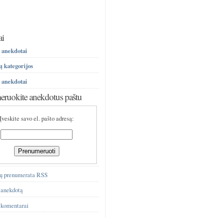
ai
 anekdotai
 kategorijos
 anekdotai
ruokite anekdotus paštu
Įveskite savo el. pašto adresą:
ų prenumerata RSS
 anekdotą
 komentarai