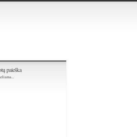
tų paieška
eliama...