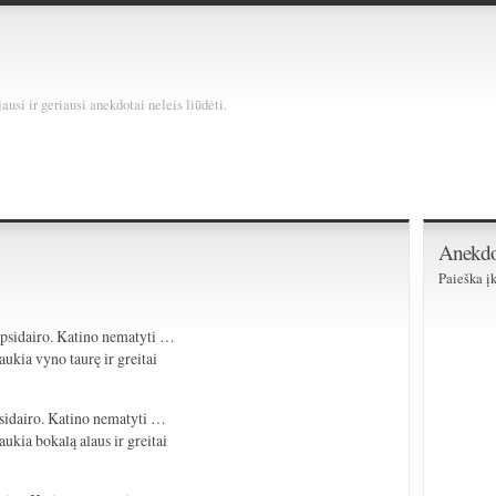
usi ir geriausi anekdotai neleis liūdėti.
Anekdo
Paieška įk
)
 Apsidairo. Katino nematyti …
aukia vyno taurę ir greitai
Apsidairo. Katino nematyti …
aukia bokalą alaus ir greitai