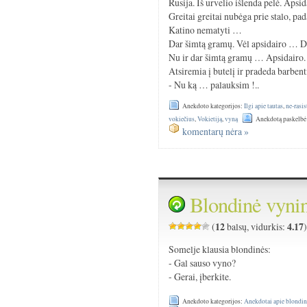
Rusija. Iš urvelio išlenda pelė. Aps
Greitai greitai nubėga prie stalo, p
Katino nematyti …
Dar šimtą gramų. Vėl apsidairo … Da
Nu ir dar šimtą gramų … Apsidairo.
Atsiremia į butelį ir pradeda barbent
- Nu ką … palauksim !..
Anekdoto kategorijos:
Ilgi apie tautas
,
ne-rasis
vokiečius
,
Vokietiją
,
vyną
Anekdotą paskelbė
komentarų nėra »
Blondinė vyni
12
4.17
(
balsų, vidurkis:
Somelje klausia blondinės:
- Gal sauso vyno?
- Gerai, įberkite.
Anekdoto kategorijos:
Anekdotai apie blondin