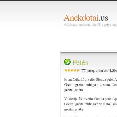
Anekdotai
.us
Karščiausi anekdotai čia! Tik patys nauja
Pelės
77
4.30
(
balsų, vidurkis:
Prancūzija. Iš urvelio išlenda pelė.
Greitai greitai nubėga prie stalo, išm
greitai grįžta.
Vokietija. Iš urvelio išlenda pelė. 
Greitai greitai nubėga prie stalo, išm
greitai grįžta.