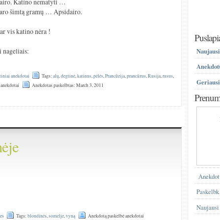
idairo. Katino nematyti …
adaro šimtą gramų … Apsidairo.
r vis katino nėra !
Puslapi
i nageliais:
Naujausi
Anekdotų
tiniai anekdotai
Tags:
alų
,
degtinė
,
katinus
,
pėlės
,
Prancūzija
,
prancūzus
,
Rusija
,
rusus
,
Geriausi
 anekdotai
Anekdotas paskelbtas: March 3, 2011
Prenume
nėje
)
Anekdot
Paskelbk
Naujausi
es
Tags:
blondinės
,
somelje
,
vyną
Anekdotą paskelbė anekdotai