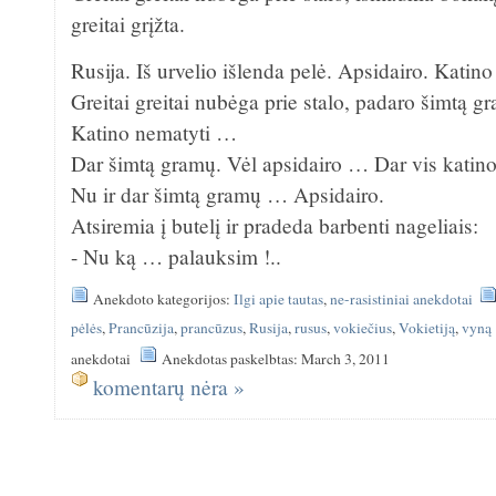
greitai grįžta.
Rusija. Iš urvelio išlenda pelė. Apsidairo. Kati
Greitai greitai nubėga prie stalo, padaro šimtą 
Katino nematyti …
Dar šimtą gramų. Vėl apsidairo … Dar vis katino
Nu ir dar šimtą gramų … Apsidairo.
Atsiremia į butelį ir pradeda barbenti nageliais:
- Nu ką … palauksim !..
Anekdoto kategorijos:
Ilgi apie tautas
,
ne-rasistiniai anekdotai
pėlės
,
Prancūzija
,
prancūzus
,
Rusija
,
rusus
,
vokiečius
,
Vokietiją
,
vyną
anekdotai
Anekdotas paskelbtas: March 3, 2011
komentarų nėra »