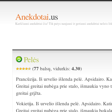
Anekdotai
.us
Karščiausi anekdotai čia! Tik patys naujausi ir geriausi anekdotai neleis liū
Pelės
77
4.30
(
balsų, vidurkis:
)
Prancūzija. Iš urvelio išlenda pelė. Apsidairo. 
Greitai greitai nubėga prie stalo, išmaukia vyno ta
greitai grįžta.
Vokietija. Iš urvelio išlenda pelė. Apsidairo. Ka
Greitai greitai nubėga prie stalo, išmaukia bokalą 