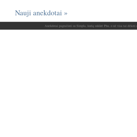
Nauji anekdotai »
Anekdotai pagražinti su Simpla, kurią sukūrė Phu, o už visa tai dėkoti