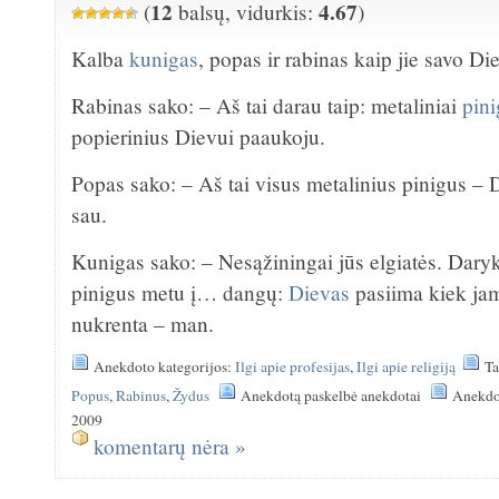
12
4.67
(
balsų, vidurkis:
)
Kalba
kunigas
, popas ir rabinas kaip jie savo D
Rabinas sako: – Aš tai darau taip: metaliniai
pini
popierinius Dievui paaukoju.
Popas sako: – Aš tai visus metalinius pinigus – 
sau.
Kunigas sako: – Nesąžiningai jūs elgiatės. Daryk
pinigus metu į… dangų:
Dievas
pasiima kiek jam 
nukrenta – man.
Anekdoto kategorijos:
Ilgi apie profesijas
,
Ilgi apie religiją
Ta
Popus
,
Rabinus
,
Žydus
Anekdotą paskelbė anekdotai
Anekdot
2009
komentarų nėra »