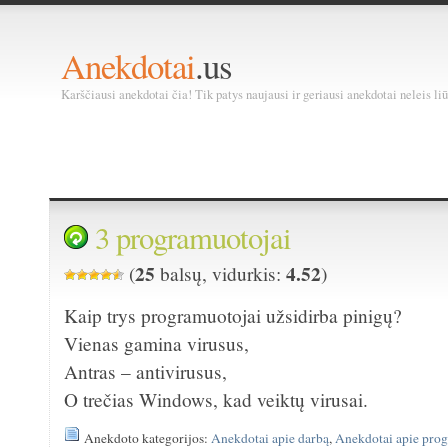
Anekdotai
.us
Karščiausi anekdotai čia! Tik patys naujausi ir geriausi anekdotai neleis liū
3 programuotojai
25
4.52
(
balsų, vidurkis:
)
Kaip trys programuotojai užsidirba pinigų?
Vienas gamina virusus,
Antras – antivirusus,
O trečias Windows, kad veiktų virusai.
Anekdoto kategorijos:
Anekdotai apie darbą
,
Anekdotai apie pro