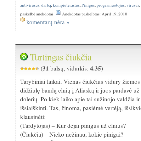
antivirusus
,
darbą
,
kompiuterastus
,
Pinigus
,
programuotojus
,
virusus
paskelbė anekdotai
Anekdotas paskelbtas: April 19, 2010
komentarų nėra »
Turtingas čiukčia
31
4.35
(
balsų, vidurkis:
)
Tarybiniai laikai. Vienas čiukčius vidury žiemos
didžiulę bandą elnių į Aliaską ir juos pardavė už
dolerių. Po kiek laiko apie tai sužinojo valdžia ir
išsiaiškinti. Tas, žinoma, pasiėmė vertėją, išsikv
klausinėti:
(Tardytojas) – Kur dėjai pinigus už elnius?
(Čiukčia) – Nieko nežinau, kokie pinigai?