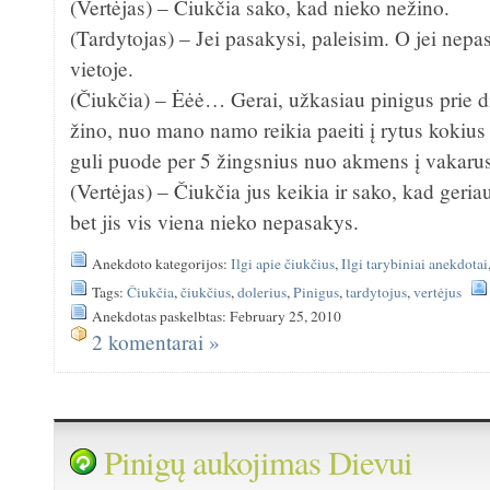
(Vertėjas) – Čiukčia sako, kad nieko nežino.
(Tardytojas) – Jei pasakysi, paleisim. O jei nep
vietoje.
(Čiukčia) – Ėėė… Gerai, užkasiau pinigus prie di
žino, nuo mano namo reikia paeiti į rytus kokius
guli puode per 5 žingsnius nuo akmens į vakaru
(Vertėjas) – Čiukčia jus keikia ir sako, kad geria
bet jis vis viena nieko nepasakys.
Anekdoto kategorijos:
Ilgi apie čiukčius
,
Ilgi tarybiniai anekdotai
Tags:
Čiukčia
,
čiukčius
,
dolerius
,
Pinigus
,
tardytojus
,
vertėjus
Anekdotas paskelbtas: February 25, 2010
2 komentarai »
Pinigų aukojimas Dievui