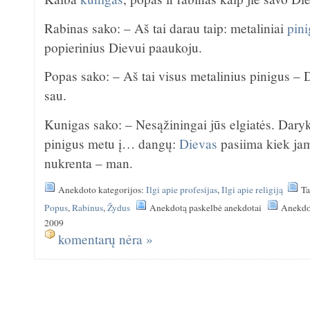
Rabinas sako: – Aš tai darau taip: metaliniai
pini
popierinius Dievui paaukoju.
Popas sako: – Aš tai visus metalinius pinigus – 
sau.
Kunigas sako: – Nesąžiningai jūs elgiatės. Daryk
pinigus metu į… dangų:
Dievas
pasiima kiek jam 
nukrenta – man.
Anekdoto kategorijos:
Ilgi apie profesijas
,
Ilgi apie religiją
Ta
Popus
,
Rabinus
,
Žydus
Anekdotą paskelbė anekdotai
Anekdot
2009
komentarų nėra »