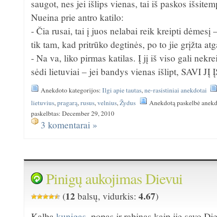
saugot, nes jei išlips vienas, tai iš paskos išsitem
Nueina prie antro katilo:
- Čia rusai, tai į juos nelabai reik kreipti dėmesį –
tik tam, kad pritrūko degtinės, po to jie grįžta atg
- Na va, liko pirmas katilas. Į jį iš viso gali nekr
sėdi lietuviai – jei bandys vienas išlipt, SAVI
Anekdoto kategorijos:
Ilgi apie tautas
,
ne-rasistiniai anekdotai
lietuvius
,
pragarą
,
rusus
,
velnius
,
Žydus
Anekdotą paskelbė anekd
paskelbtas: December 29, 2010
3 komentarai »
Pinigų aukojimas Dievui
12
4.67
(
balsų, vidurkis:
)
Kalba
kunigas
, popas ir rabinas kaip jie savo D