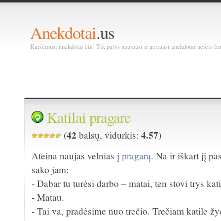
Anekdotai
.us
Karščiausi anekdotai čia! Tik patys naujausi ir geriausi anekdotai neleis liū
Katilai pragare
42
4.57
(
balsų, vidurkis:
)
Ateina naujas velnias į
pragarą
. Na ir iškart jį pa
sako jam:
- Dabar tu turėsi darbo – matai, ten stovi trys kati
- Matau.
- Tai va, pradėsime nuo trečio. Trečiam katile žyd