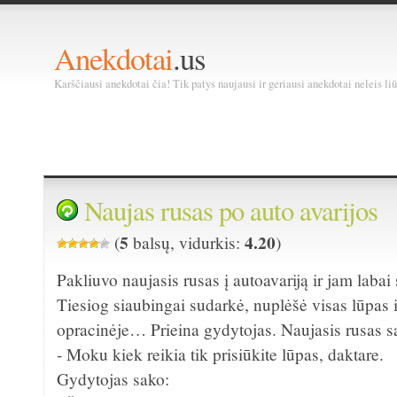
Anekdotai
.us
Karščiausi anekdotai čia! Tik patys naujausi ir geriausi anekdotai neleis liū
Naujas rusas po auto avarijos
5
4.20
(
balsų, vidurkis:
)
Pakliuvo naujasis rusas į autoavariją ir jam labai
Tiesiog siaubingai sudarkė, nuplėšė visas lūpas ir 
opracinėje… Prieina gydytojas. Naujasis rusas s
- Moku kiek reikia tik prisiūkite lūpas, daktare.
Gydytojas sako: