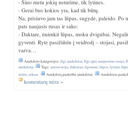
- Šiuo metu jokių neturime, tik lytines.
- Gerai bus kokios yra, kad tik būtų.
Na, prisiuvo jam tas lūpas, sugydė, paleido. Po 
pats naujasis rusas ir sako:
- Daktare, nuimkit lūpas, moku dvigubai. Negali
gyventi. Ryte pasižiūriu į veidrodį – stojasi, pas
varva…
Anekdoto kategorijos:
Ilgi anekdotai
,
Ilgi apie naujuosius rusus
,
I
anekdotai
Tags:
autoavarija
,
daktaras
,
ligoninė
,
lūpos
,
lytinės lūp
seilės
,
seksas
Anekdotą paskelbė anekdotai
Anekdotas paskel
komentarų nėra »