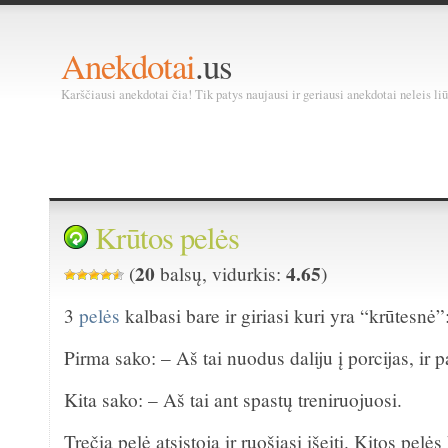
Anekdotai
.us
Karščiausi anekdotai čia! Tik patys naujausi ir geriausi anekdotai neleis liū
Krūtos pelės
20
4.65
(
balsų, vidurkis:
)
3
pelės
kalbasi bare ir giriasi kuri yra “krūtesnė”
Pirma sako: – Aš tai nuodus daliju į porcijas, ir p
Kita sako: – Aš tai ant spastų treniruojuosi.
Trečia pelė atsistoja ir ruošiasi išeiti. Kitos pelė