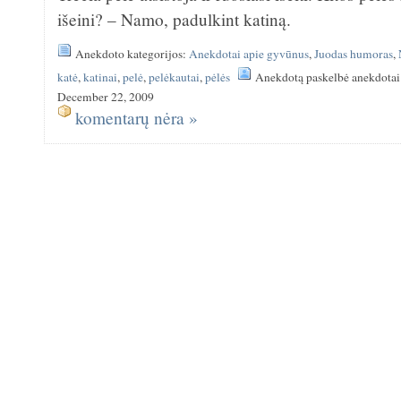
išeini? – Namo, padulkint katiną.
Anekdoto kategorijos:
Anekdotai apie gyvūnus
,
Juodas humoras
,
katė
,
katinai
,
pelė
,
pelėkautai
,
pėlės
Anekdotą paskelbė anekdotai
December 22, 2009
komentarų nėra »