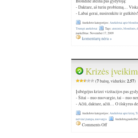
Blondinė ateina pas gydytoją:
- Daktare, aš turiu problemą… Viską
- Labai gerai, nusirenkite ir gulkitės
Anekdoto kategorijos:
Anekdotai apie blondin
Trumpi anekdotai
Tags:
atmintis
,
blondinės
,
paskelbtas: November 17, 2009
komentarų nėra »
Krizės įveikim
7
2.57
(
balsų, vidurkis:
)
Įsibėgėjus krizei vizitacijos pas gyd
- Šitai – nuo nuovargio, tai – nuo ne
- Ačiū, daktare, ačiū… O išskyrus de
Anekdoto kategorijos:
Anekdotai apie krizę
,
T
nervinė įtampa
,
nuovargis
Anekdotą paskelbė
Comments Off