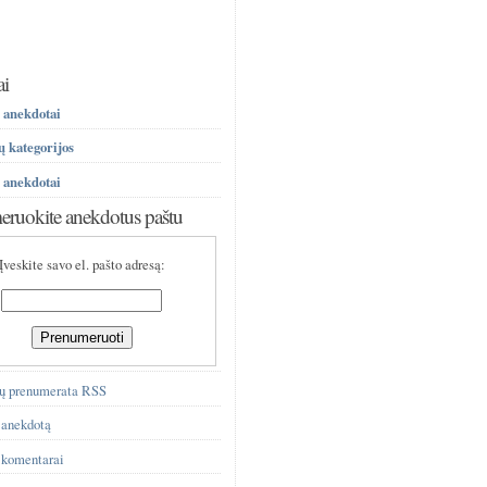
ai
 anekdotai
 kategorijos
 anekdotai
ruokite anekdotus paštu
Įveskite savo el. pašto adresą:
ų prenumerata RSS
 anekdotą
 komentarai