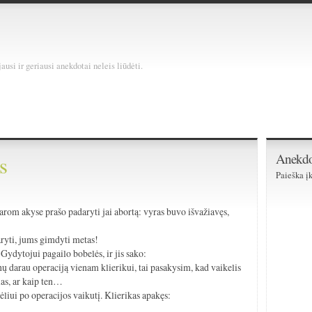
usi ir geriausi anekdotai neleis liūdėti.
Anekdo
s
Paieška įk
)
šarom akyse prašo padaryti jai abortą: vyras buvo išvažiavęs,
aryti, jums gimdyti metas!
Gydytojui pagailo bobelės, ir jis sako:
nų darau operaciją vienam klierikui, tai pasakysim, kad vaikelis
las, ar kaip ten…
kėliui po operacijos vaikutį. Klierikas apakęs: