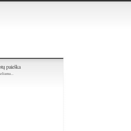
tų paieška
eliama...