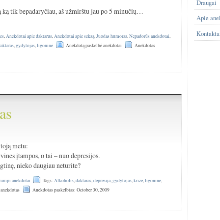
Draugai
 ką tik bepadaryčiau, aš užmirštu jau po 5 minučių…
Apie ane
!
Kontakta
es
,
Anekdotai apie daktarus
,
Anekdotai apie seksą
,
Juodas humoras
,
Nepadorūs anekdotai
,
daktaras
,
gydytojas
,
ligoninė
Anekdotą paskelbė anekdotai
Anekdotas
as
ytoją metu:
rvines įtampos, o tai – nuo depresijos.
gtinę, nieko daugiau neturite?
rumpi anekdotai
Tags:
Alkoholis
,
daktaras
,
depresija
,
gydytojas
,
krizė
,
ligoninė
,
 anekdotas
Anekdotas paskelbtas: October 30, 2009