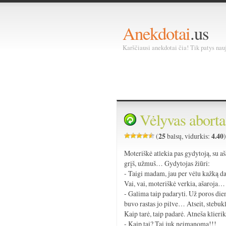
Anekdotai
.us
Karščiausi anekdotai čia! Tik patys nauja
Vėlyvas aborta
25
4.40
(
balsų, vidurkis:
Moteriškė atlekia pas gydytoją, su a
grįš, užmuš… Gydytojas žiūri:
- Taigi madam, jau per vėlu kažką d
Vai, vai, moteriškė verkia, ašaroja… 
- Galima taip padaryti. Už poros die
buvo rastas jo pilve… Atseit, stebuk
Kaip tarė, taip padarė. Atneša klieri
- Kaip tai? Tai juk neįmanoma!!!