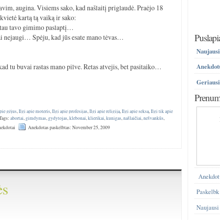
avim, augina. Visiems sako, kad našlaitį priglaudė. Praėjo 18
vietė kartą tą vaiką ir sako:
ti tau tavo gimimo paslaptį…
Puslapi
Tai nejaugi… Spėju, kad jūs esate mano tėvas…
Naujausi
 kad tu buvai rastas mano pilve. Retas atvejis, bet pasitaiko…
Anekdotų
Geriausi
Prenume
apie gėjus
,
Ilgi apie moteris
,
Ilgi apie profesijas
,
Ilgi apie religiją
,
Ilgi apie seksą
,
Ilgi tik apie
Tags:
abortai
,
gimdymas
,
gydytojas
,
klebonai
,
klierikai
,
kunigas
,
našlaičiai
,
nešvankūs
,
nekdotai
Anekdotas paskelbtas: November 25, 2009
Anekdot
ės
Paskelbk
)
Naujausi