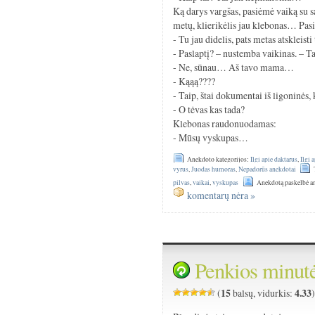
Ką darys vargšas, pasiėmė vaiką su s
metų, klierikėlis jau klebonas… Pasik
- Tu jau didelis, pats metas atskleis
- Paslaptį? – nustemba vaikinas. – 
- Ne, sūnau… Aš tavo mama…
- Kąąą????
- Taip, štai dokumentai iš ligoninės,
- O tėvas kas tada?
Klebonas raudonuodamas:
- Mūsų vyskupas…
Anekdoto kategorijos:
Ilgi apie daktarus
,
Ilgi 
vyrus
,
Juodas humoras
,
Nepadorūs anekdotai
pilvas
,
vaikai
,
vyskupas
Anekdotą paskelbė a
komentarų nėra »
Penkios minut
15
4.33
(
balsų, vidurkis: