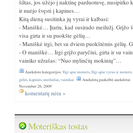
šiltas, jos užėjo į naktinę parduotuvę, nusipirko k
ir nuėjo švęsti į kapines…
Kitą dieną susitinka jų vyrai ir kalbasi:
- Maniškė… Įtariu, kad susirado meilužį. Grįžo š
visa girta ir su puokšte gėlių…
- Maniškė irgi, bet su dviem puokštėmis gėlių. G
- O maniškė… Irgi grįžo paryčiui, girta ir su vai
vainiko užrašas: “Nuo mylinčių mokinių”…
Anekdoto kategorijos:
Ilgi apie moteris
,
Ilgi apie vyrus ir moteris
gėlės
,
kapinės
,
meilužiai
,
vainikai
Anekdotą paskelbė anekdotai
November 26, 2009
komentarų nėra »
Moteriškas tostas