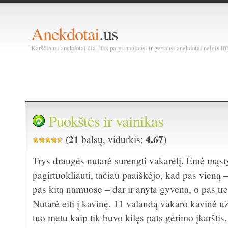
Anekdotai
.us
Karščiausi anekdotai čia! Tik patys naujausi ir geriausi anekdotai neleis liū
Puokštės ir vainikas
21
4.67
(
balsų, vidurkis:
)
Trys draugės nutarė surengti vakarėlį. Ėmė mąsty
pagirtuokliauti, tačiau paaiškėjo, kad pas vieną –
pas kitą namuose – dar ir anyta gyvena, o pas tre
Nutarė eiti į kavinę. 11 valandą vakaro kavinė u
tuo metu kaip tik buvo kilęs pats gėrimo įkaršti