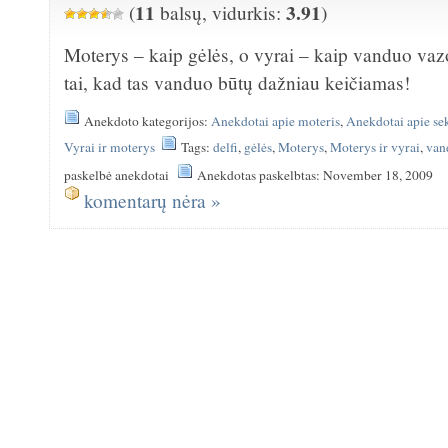
11
3.91
(
balsų, vidurkis:
)
Moterys – kaip gėlės, o vyrai – kaip vanduo vaz
tai, kad tas vanduo būtų dažniau keičiamas!
Anekdoto kategorijos:
Anekdotai apie moteris
,
Anekdotai apie se
Vyrai ir moterys
Tags:
delfi
,
gėlės
,
Moterys
,
Moterys ir vyrai
,
van
paskelbė anekdotai
Anekdotas paskelbtas: November 18, 2009
komentarų nėra »