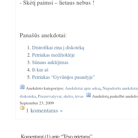
- Skėtį paimsi – lietaus nebus !
Panašūs anekdotai:
Distrofikai eina į diskoteką
Petriukas medžioklėje
Sūnaus auklėjimas
Iš kur aš
Petriukas “Gyvūnijos pasaulyje”
Anekdoto kategorijos:
Anekdotai apie seksą
,
Nepadorūs anekdota
diskoteka
,
Prezervatyvai
,
skėtis
,
tėvas
Anekdotą paskelbė anekdo
September 23, 2009
1 komentaras »
Komentarai (1) apie “Tėvo prietaras”