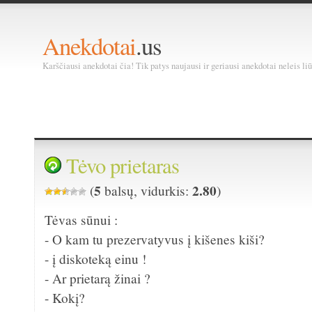
Anekdotai
.us
Karščiausi anekdotai čia! Tik patys naujausi ir geriausi anekdotai neleis liū
Tėvo prietaras
5
2.80
(
balsų, vidurkis:
)
Tėvas sūnui :
- O kam tu prezervatyvus į kišenes kiši?
- į diskoteką einu !
- Ar prietarą žinai ?
- Kokį?