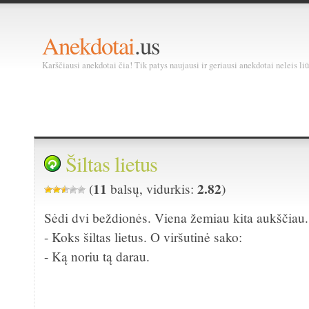
Anekdotai
.us
Karščiausi anekdotai čia! Tik patys naujausi ir geriausi anekdotai neleis liū
Šiltas lietus
11
2.82
(
balsų, vidurkis:
)
Sėdi dvi beždionės. Viena žemiau kita aukščiau.
- Koks šiltas lietus. O viršutinė sako:
- Ką noriu tą darau.