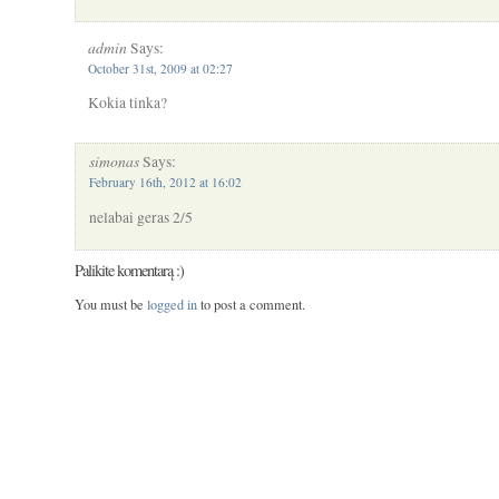
admin
Says:
October 31st, 2009 at 02:27
Kokia tinka?
simonas
Says:
February 16th, 2012 at 16:02
nelabai geras 2/5
Palikite komentarą :)
You must be
logged in
to post a comment.