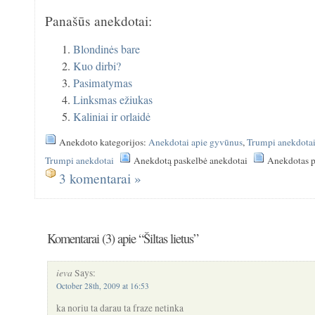
Panašūs anekdotai:
Blondinės bare
Kuo dirbi?
Pasimatymas
Linksmas ežiukas
Kaliniai ir orlaidė
Anekdoto kategorijos:
Anekdotai apie gyvūnus
,
Trumpi anekdota
Trumpi anekdotai
Anekdotą paskelbė anekdotai
Anekdotas p
3 komentarai »
Komentarai (3) apie “Šiltas lietus”
ieva
Says:
October 28th, 2009 at 16:53
ka noriu ta darau ta fraze netinka