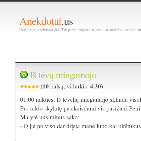
Anekdotai
.us
Karščiausi anekdotai čia! Tik patys naujausi ir geriausi anekdotai neleis liū
Iš tėvų miegamojo
10
4.30
(
balsų, vidurkis:
)
01:00 nakties. Iš tėvelių miegamojo sklinda vis
Pro rakto skylutę pasikeisdami vis pasižiūri Petr
Marytė nusiminus sako:
- O jie po viso dar drįsta mane lupti kai pirštukus