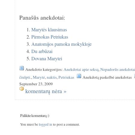
Panašūs anekdotai:
Marytės klausimas
Pirmokas Petriukas
Anatomijos pamoka mokykloje
Du arbūzai
Dovana Marytei
Anekdoto kategorijos:
Anekdotai apie seksą
,
Nepadorūs anekdota
čiulpti.
,
Marytė
,
naktis
,
Petriukas
Anekdotą paskelbė anekdotas
September 23, 2009
komentarų nėra »
Palikite komentarą :)
You must be
logged in
to post a comment.