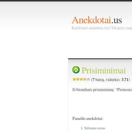
Anekdotai
.us
Karščiausi anekdotai čia! Tik patys nauja
Prisiminimai
7
3.71
(
balsų, vidurkis:
)
Iš blondinės prisiminimų: “Pirmosi
Panašūs anekdotai:
Nėštumo testas