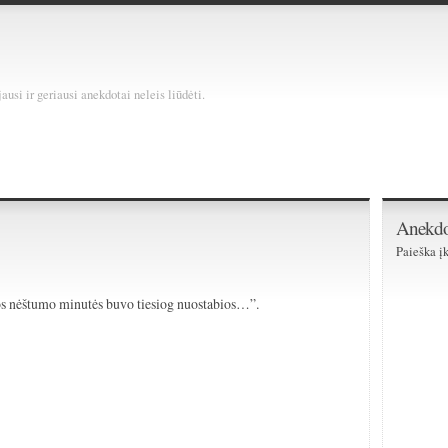
usi ir geriausi anekdotai neleis liūdėti.
Anekdo
Paieška įk
os nėštumo minutės buvo tiesiog nuostabios…”.