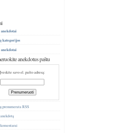
ai
 anekdotai
 kategorijos
 anekdotai
ruokite anekdotus paštu
Įveskite savo el. pašto adresą:
ų prenumerata RSS
 anekdotą
 komentarai