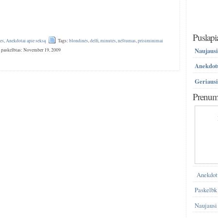
Puslapi
es
,
Anekdotai apie seksą
Tags:
blondinės
,
delfi
,
minutės
,
nėštumas
,
prisiminimai
Naujausi
 paskelbtas: November 19, 2009
Anekdotų
Geriausi
Prenume
Anekdot
Paskelbk
Naujausi