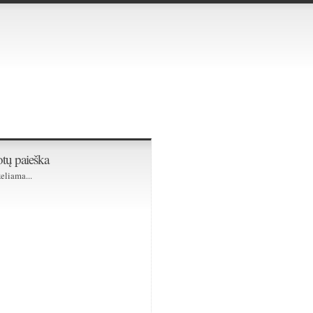
tų paieška
eliama...