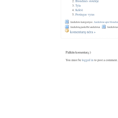
Blondinės stotelėje
Tyla
Kekšė
Protingas vyras
Anekdoto kategorijos:
Anekdotai apie blondin
Anekdotą paskelbė anekdotai
Anekdotas
komentarų nėra »
Palikite komentarą :)
You must be
logged in
to post a comment.