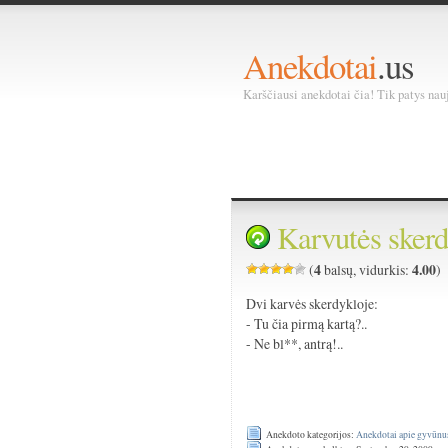
Anekdotai
.us
Karščiausi anekdotai čia! Tik patys nauja
Karvutės skerd
4
4.00
(
balsų, vidurkis:
)
Dvi karvės skerdykloje:
- Tu čia pirmą kartą?..
- Ne bl**, antrą!..
Anekdoto kategorijos:
Anekdotai apie gyvūnu