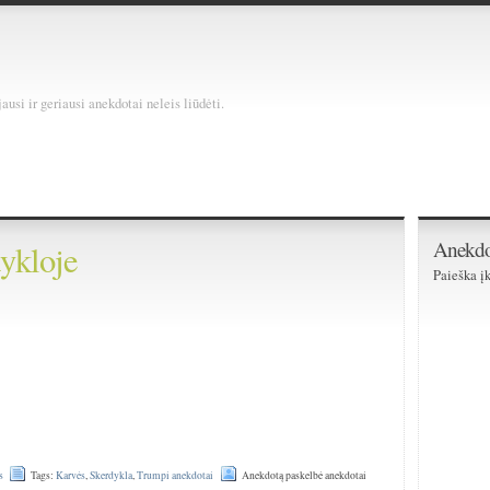
usi ir geriausi anekdotai neleis liūdėti.
Anekdo
ykloje
Paieška įk
s
Tags:
Karvės
,
Skerdykla
,
Trumpi anekdotai
Anekdotą paskelbė anekdotai