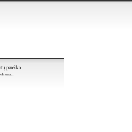
tų paieška
eliama...