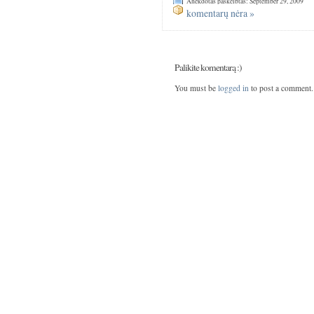
Anekdotas paskelbtas: September 29, 2009
komentarų nėra »
Palikite komentarą :)
You must be
logged in
to post a comment.