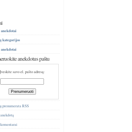
ai
 anekdotai
 kategorijos
 anekdotai
ruokite anekdotus paštu
Įveskite savo el. pašto adresą:
ų prenumerata RSS
 anekdotą
 komentarai