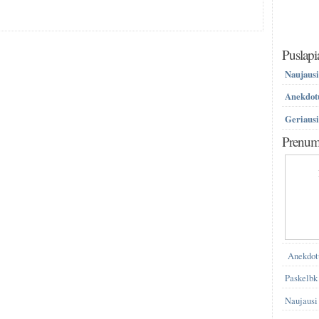
Puslapi
Naujausi
Anekdotų
Geriausi
Prenume
Anekdot
Paskelbk
Naujausi