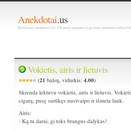
Anekdotai
.us
Karščiausi anekdotai čia! Tik patys naujausi ir geriausi anekdotai neleis liū
Vokietis, airis ir lietuvis
21
4.00
(
balsų, vidurkis:
)
Skrenda lektuvu vokietis, airis ir lietuvis. Vokiet
cigarą, pusę surūkęs nusivaipo ir išmeta lauk.
Airis:
- Ką tu darai, gi toks brangus dalykas!