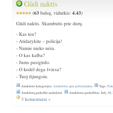
Gūdi naktis
63
4.43
(
balsų, vidurkis:
)
Gūdi naktis. Skambutis prie durų.
- Kas ten?
- Atidarykite – policija!
- Namie nieko nėra.
- O kas kalba?
- Jums pasigirdo.
- O kodėl dega šviesa?
- Tuoj išjungsiu.
Anekdoto kategorijos:
Anekdotai apie policininkus
Tags:
Nak
Anekdotą paskelbė anekdotai
Anekdotas paskelbtas: July 10,
3 komentarai »