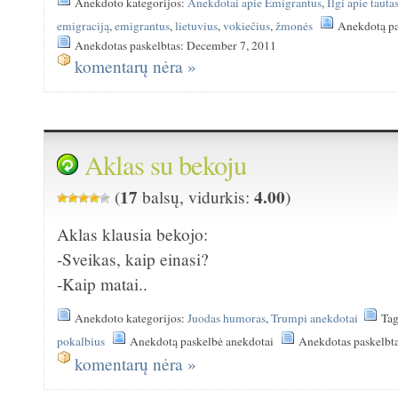
Anekdoto kategorijos:
Anekdotai apie Emigrantus
,
Ilgi apie tauta
emigraciją
,
emigrantus
,
lietuvius
,
vokiečius
,
žmonės
Anekdotą pa
Anekdotas paskelbtas: December 7, 2011
komentarų nėra »
Aklas su bekoju
17
4.00
(
balsų, vidurkis:
)
Aklas klausia bekojo:
-Sveikas, kaip einasi?
-Kaip matai..
Anekdoto kategorijos:
Juodas humoras
,
Trumpi anekdotai
Ta
pokalbius
Anekdotą paskelbė anekdotai
Anekdotas paskelbt
komentarų nėra »