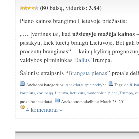
80
3.84
(
balsų, vidurkis:
)
Pieno kainos brangimo Lietuvoje priežastis:
užsienyje mažėja kainos
„… Įvertinus tai, kad
–
pasakyti, kiek turėtų brangti Lietuvoje. Bet gali b
procentų brangimas“, – kainų kylimą prognozuoj
valdybos pirmininkas
Dalius
Trumpa.
Šaltinis: straipsnis “
Brangsta pienas
” protale delf
Anekdoto kategorijos:
Anekdotai apie prekybą
Tags:
delfi
,
ka
kartelius
,
korupciją
,
Lietuva
,
lietuvius
,
monopoliją
,
pieną
,
Trumpą
,
ve
paskelbė anekdotai
Anekdotas paskelbtas: March 28, 2011
4 komentarai »