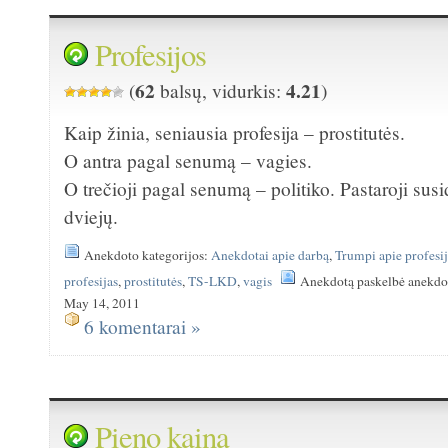
Profesijos
62
4.21
(
balsų, vidurkis:
)
Kaip žinia, seniausia profesija – prostitutės.
O antra pagal senumą – vagies.
O trečioji pagal senumą – politiko. Pastaroji susi
dviejų.
Anekdoto kategorijos:
Anekdotai apie darbą
,
Trumpi apie profesij
profesijas
,
prostitutės
,
TS-LKD
,
vagis
Anekdotą paskelbė anekdo
May 14, 2011
6 komentarai »
Pieno kaina