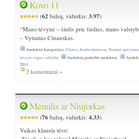
Kovo 11
62
3.97
(
balsų, vidurkis:
)
“Mano tėvynė – širdis prie širdies, mano valstyb
– Vytautas Cinauskas.
Anekdoto kategorijos:
Citatos
,
Juodas humoras
,
Trumpi apie tauta
tėvynė
,
vagis
,
valstybę
Anekdotą paskelbė anekdotai
Anekdot
2011
2 komentarai »
Mėnulis ar Niujorkas
76
4.33
(
balsų, vidurkis:
)
Vaikas klausia tėvo:
-Tėveli, o kas toliau? Mėnulis ar Niujorkas?