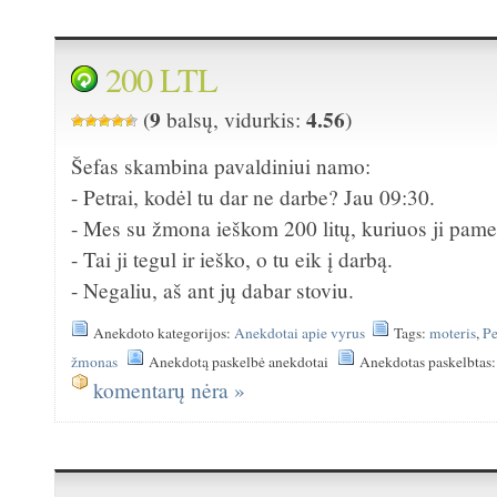
200 LTL
9
4.56
(
balsų, vidurkis:
)
Šefas skambina pavaldiniui namo:
- Petrai, kodėl tu dar ne darbe? Jau 09:30.
- Mes su žmona ieškom 200 litų, kuriuos ji pame
- Tai ji tegul ir ieško, o tu eik į darbą.
- Negaliu, aš ant jų dabar stoviu.
Anekdoto kategorijos:
Anekdotai apie vyrus
Tags:
moteris
,
Pe
žmonas
Anekdotą paskelbė anekdotai
Anekdotas paskelbtas
komentarų nėra »