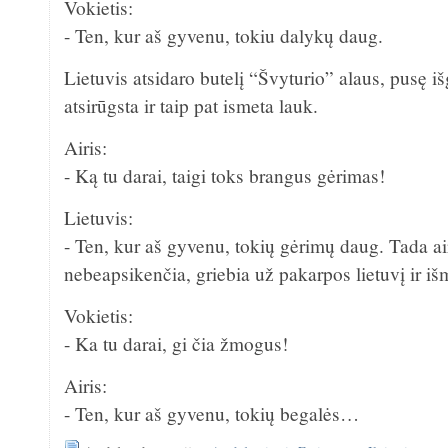
Vokietis:
- Ten, kur aš gyvenu, tokiu dalykų daug.
Lietuvis atsidaro butelį “Švyturio” alaus, pusę iš
atsirūgsta ir taip pat ismeta lauk.
Airis:
- Ką tu darai, taigi toks brangus gėrimas!
Lietuvis:
- Ten, kur aš gyvenu, tokių gėrimų daug. Tada ai
nebeapsikenčia, griebia už pakarpos lietuvį ir iš
Vokietis:
- Ka tu darai, gi čia žmogus!
Airis:
- Ten, kur aš gyvenu, tokių begalės…