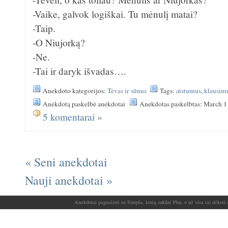
-Vaike, galvok logiškai. Tu mėnulį matai?
-Taip.
-O Niujorką?
-Ne.
-Tai ir daryk išvadas….
Anekdoto kategorijos:
Tėvas ir sūnus
Tags:
atstumus
,
klausim
Anekdotą paskelbė anekdotai
Anekdotas paskelbtas: March 1
5 komentarai »
« Seni anekdotai
Nauji anekdotai »
Anekdotai pagražinti su Simpla, kurią sukūrė Phu, o už visa tai dėkoti