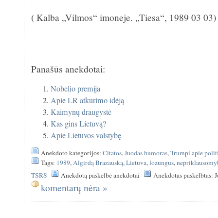
( Kalba „Vilmos“ imoneje. „Tiesa“, 1989 03 03)
Panašūs anekdotai:
Nobelio premija
Apie LR atkūrimo idėją
Kaimynų draugystė
Kas gins Lietuvą?
Apie Lietuvos valstybę
Anekdoto kategorijos:
Citatos
,
Juodas humoras
,
Trumpi apie polit
Tags:
1989
,
Algirdą Brazauską
,
Lietuva
,
lozungus
,
nepriklausomy
TSRS
Anekdotą paskelbė anekdotai
Anekdotas paskelbtas: J
komentarų nėra »