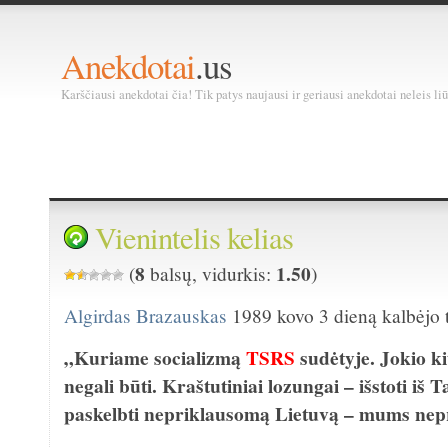
Anekdotai
.us
Karščiausi anekdotai čia! Tik patys naujausi ir geriausi anekdotai neleis liū
Vienintelis kelias
8
1.50
(
balsų, vidurkis:
)
Algirdas Brazauskas
1989 kovo 3 dieną kalbėjo t
„Kuriame socializmą
TSRS
sudėtyje. Jokio ki
negali būti. Kraštutiniai lozungai – išstoti iš
paskelbti nepriklausomą Lietuvą – mums nepr