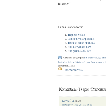
bussines”
Panašūs anekdotai:
Trigubas viskio
Laukinių vakarų salūne…
Tautiniai sekso skirtumai
Kuklus vyrukas bare
Kur geriausia tūsintis
Anekdoto kategorijos:
Ilgi anekdotai
,
Ilgi ang
bartender
,
fuck
,
neištikimybė
,
prancūzas
,
seksas
,
vis
November 2, 2009
1 komentaras »
Komentarai (1) apie “Prancūzas
Kornelija
Says:
November 13th, 2011 at 16:05