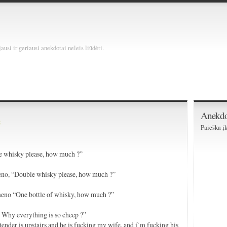
usi ir geriausi anekdotai neleis liūdėti.
Anekdo
e
Paieška įk
ne whisky please, how much ?”
meno, “Double whisky please, how much ?”
rmeno “One bottle of whisky, how much ?”
? Why everything is so cheep ?”
tender is upstairs and he is fucking my wife, and i`m fucking his