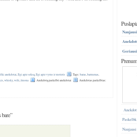
Puslapi
Naujausi
Anekdotų
Geriausi
Prenume
liški anekdotai
,
Ilgi apie seksą
,
Ilgi apie vyrus ir moteris
Tags:
baras
,
barmenas
,
kis
,
whisky
,
wife
,
žmona
Anekdotą paskelbė anekdotai
Anekdotas paskelbtas:
Anekdot
 bare”
Paskelbk
Naujausi