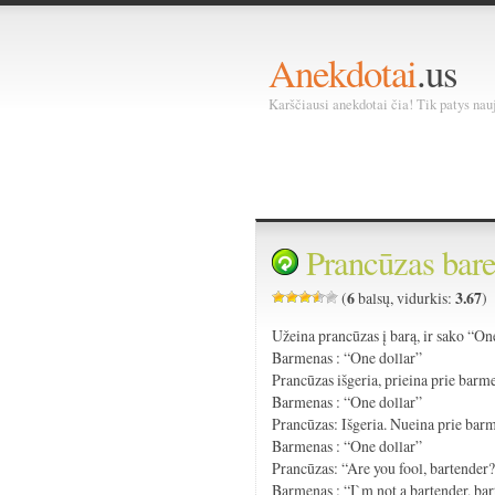
Anekdotai
.us
Karščiausi anekdotai čia! Tik patys nauja
Prancūzas bar
6
3.67
(
balsų, vidurkis:
)
Užeina prancūzas į barą, ir sako “O
Barmenas : “One dollar”
Prancūzas išgeria, prieina prie bar
Barmenas : “One dollar”
Prancūzas: Išgeria. Nueina prie ba
Barmenas : “One dollar”
Prancūzas: “Are you fool, bartender
Barmenas : “I`m not a bartender, bar