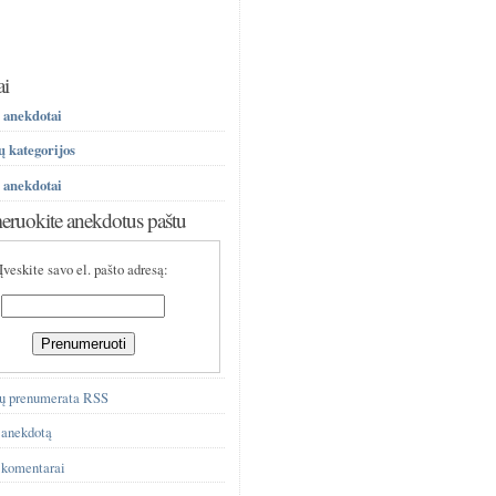
ai
 anekdotai
 kategorijos
 anekdotai
ruokite anekdotus paštu
Įveskite savo el. pašto adresą:
ų prenumerata RSS
 anekdotą
 komentarai