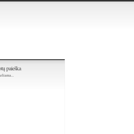
tų paieška
eliama...