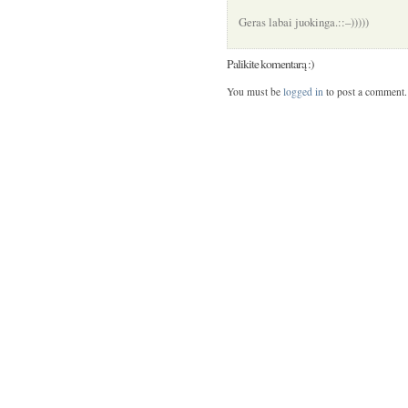
Geras labai juokinga.::–)))))
Palikite komentarą :)
You must be
logged in
to post a comment.