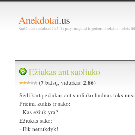
Anekdotai
.us
Karščiausi anekdotai čia! Tik patys naujausi ir geriausi anekdotai neleis liū
Ežiukas ant suoliuko
7
2.86
(
balsų, vidurkis:
)
Sėdi kartą ežiukas ant suoliuko liūdnas toks nus
Prieina zuikis ir sako:
- Kas ežiuk yra?
Ežiukas sako:
- Eik netrukdyk!