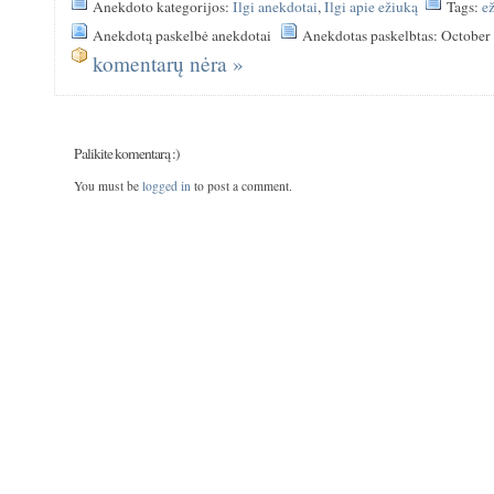
Anekdoto kategorijos:
Ilgi anekdotai
,
Ilgi apie ežiuką
Tags:
e
Anekdotą paskelbė anekdotai
Anekdotas paskelbtas: October
komentarų nėra »
Palikite komentarą :)
You must be
logged in
to post a comment.