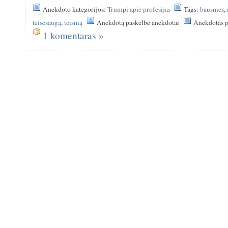
Anekdoto kategorijos:
Trumpi apie profesijas
Tags:
bausmes
,
teisėsaugą
,
teismą
Anekdotą paskelbė anekdotai
Anekdotas p
1 komentaras »