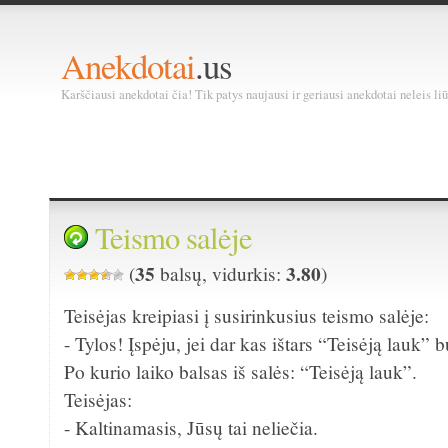
Anekdotai
.us
Karščiausi anekdotai čia! Tik patys naujausi ir geriausi anekdotai neleis liū
Teismo salėje
35
3.80
(
balsų, vidurkis:
)
Teisėjas kreipiasi į susirinkusius teismo salėje:
- Tylos! Įspėju, jei dar kas ištars “Teisėją lauk” b
Po kurio laiko balsas iš salės: “Teisėją lauk”.
Teisėjas:
- Kaltinamasis, Jūsų tai neliečia.