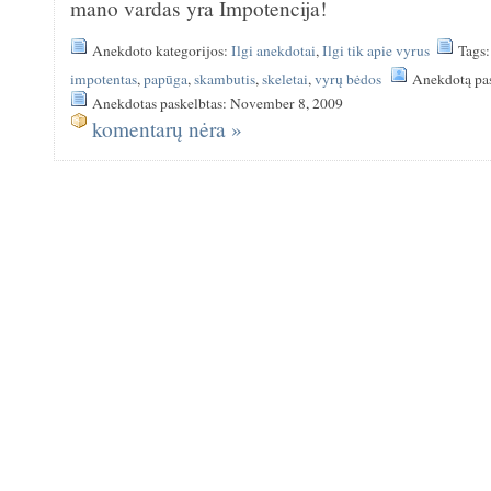
mano vardas yra Impotencija!
Anekdoto kategorijos:
Ilgi anekdotai
,
Ilgi tik apie vyrus
Tags
impotentas
,
papūga
,
skambutis
,
skeletai
,
vyrų bėdos
Anekdotą pa
Anekdotas paskelbtas: November 8, 2009
komentarų nėra »