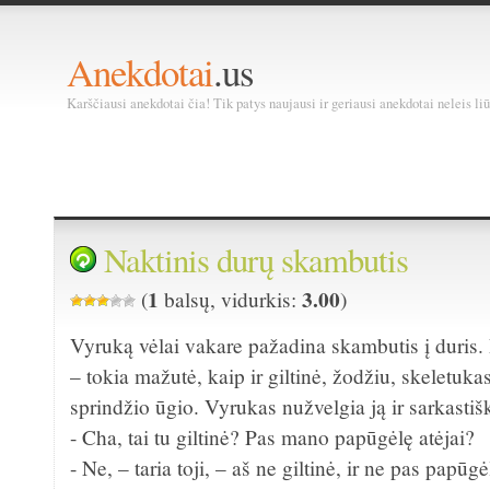
Anekdotai
.us
Karščiausi anekdotai čia! Tik patys naujausi ir geriausi anekdotai neleis liū
Naktinis durų skambutis
1
3.00
(
balsų, vidurkis:
)
Vyruką vėlai vakare pažadina skambutis į duris. P
– tokia mažutė, kaip ir giltinė, žodžiu, skeletuka
sprindžio ūgio. Vyrukas nužvelgia ją ir sarkastišk
- Cha, tai tu giltinė? Pas mano papūgėlę atėjai?
- Ne, – taria toji, – aš ne giltinė, ir ne pas papūgė