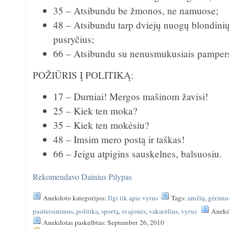
35 – Atsibundu be žmonos, ne namuose;
48 – Atsibundu tarp dviejų nuogų blondinių,
pusryčius;
66 – Atsibundu su nenusmukusiais pampers
POŽIŪRIS Į POLITIKĄ:
17 – Durniai! Mergos mašinom žavisi!
25 – Kiek ten moka?
35 – Kiek ten mokėsiu?
48 – Imsim mero postą ir taškas!
66 – Jeigu atpigins sauskelnes, balsuosiu.
Rekomendavo
Dainius Pilypas
Anekdoto kategorijos:
Ilgi tik apie vyrus
Tags:
amžių
,
gėrimu
pasiteisinimus
,
politika
,
sportą
,
svajonės
,
vakarėlius
,
vyrus
Anekd
Anekdotas paskelbtas: September 26, 2010