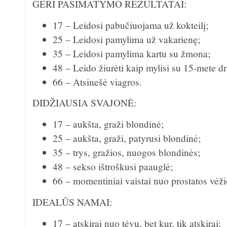
GERI PASIMATYMO REZULTATAI:
17 – Leidosi pabučiuojama už kokteilį;
25 – Leidosi pamylima už vakarienę;
35 – Leidosi pamylima kartu su žmona;
48 – Leido žiurėti kaip mylisi su 15-mete d
66 – Atsinešė viagros.
DIDŽIAUSIA SVAJONĖ:
17 – aukšta, graži blondinė;
25 – aukšta, graži, patyrusi blondinė;
35 – trys, gražios, nuogos blondinės;
48 – sekso ištroškusi paauglė;
66 – momentiniai vaistai nuo prostatos vėži
IDEALŪS NAMAI:
17 – atskirai nuo tėvų, bet kur, tik atskirai;