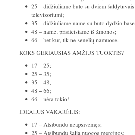
25 – didžiuliame bute su dviem šaldytuvais 
televizoriumi;
35 – didžiuliame name su buto dydžio basein
48 – name, prisiteistame iš žmonos;
66 – bet kur, tik ne senelių namuose.
KOKS GERIAUSIAS AMŽIUS TUOKTIS?
17 – 25;
25 – 35;
35 – 48;
48 – 66;
66 – nėra tokio!
IDEALUS VAKARĖLIS:
17 – Atsibundu neapsivėmęs;
25 – Atsibundu šalia nuogos merginos;