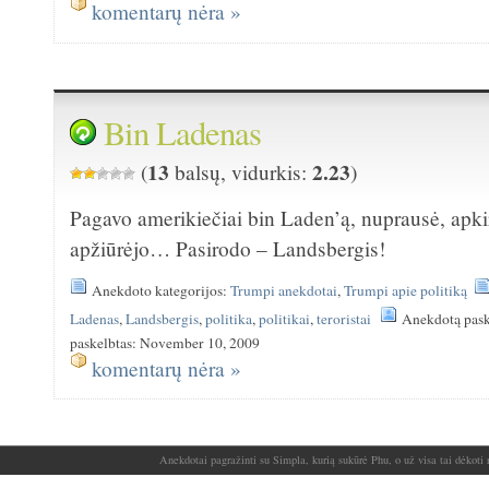
komentarų nėra »
Bin Ladenas
13
2.23
(
balsų, vidurkis:
)
Pagavo amerikiečiai bin Laden’ą, nuprausė, apki
apžiūrėjo… Pasirodo – Landsbergis!
Anekdoto kategorijos:
Trumpi anekdotai
,
Trumpi apie politiką
Ladenas
,
Landsbergis
,
politika
,
politikai
,
teroristai
Anekdotą pask
paskelbtas: November 10, 2009
komentarų nėra »
Anekdotai pagražinti su Simpla, kurią sukūrė Phu, o už visa tai dėkoti