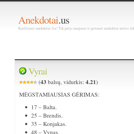
Anekdotai
.us
Karščiausi anekdotai čia! Tik patys naujausi ir geriausi anekdotai neleis liū
Vyrai
43
4.21
(
balsų, vidurkis:
)
MĖGSTAMIAUSIAS GĖRIMAS:
17 – Balta.
25 – Brendis.
35 – Konjakas.
48 – Vynas.