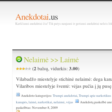
Anekdotai
.us
Karščiausi anekdotai čia! Tik patys naujausi ir geriausi anekdotai neleis liū
Nelaimė >> Laimė
2
3.00
(
balsų, vidurkis:
)
Vilabadžo miestelyje stichinė nelaimė: dega kan
Vilaribos miestelyje šventė: vėjas pučia į jų pusę
Anekdoto kategorijos:
Trumpi anekdotai
,
Trumpi apie narkotikus
kanapės
,
laimė
,
narkotikai
,
nelaimė
,
vėjas
Anekdotą paskelbė ane
paskelbtas: November 8, 2009