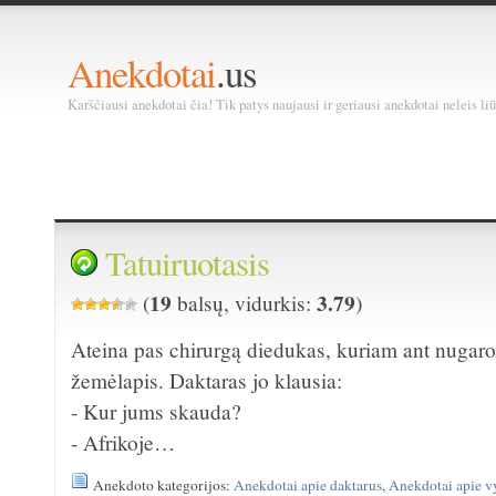
Anekdotai
.us
Karščiausi anekdotai čia! Tik patys naujausi ir geriausi anekdotai neleis liū
Tatuiruotasis
19
3.79
(
balsų, vidurkis:
)
Ateina pas chirurgą diedukas, kuriam ant nugaros
žemėlapis. Daktaras jo klausia:
- Kur jums skauda?
- Afrikoje…
Anekdoto kategorijos:
Anekdotai apie daktarus
,
Anekdotai apie v