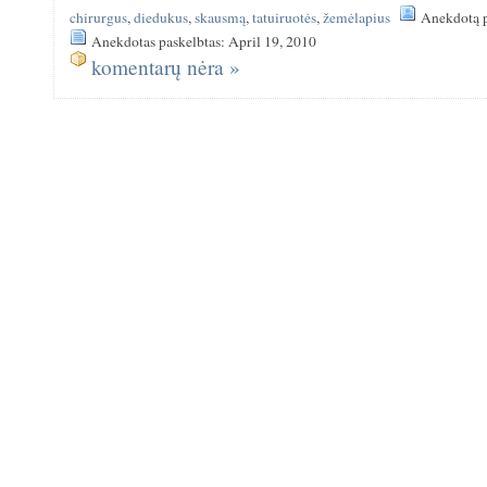
chirurgus
,
diedukus
,
skausmą
,
tatuiruotės
,
žemėlapius
Anekdotą p
Anekdotas paskelbtas: April 19, 2010
komentarų nėra »