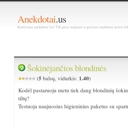
Anekdotai
.us
Karščiausi anekdotai čia! Tik patys naujausi ir geriausi anekdotai neleis liū
Šokinėjančios blondinės
5
1.40
(
balsų, vidurkis:
)
Kodėl pastaruoju metu tiek daug blondinių šokin
tiltų?
Testuoja naujuosius higieninius paketus su sparn