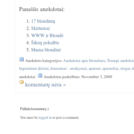
Panašūs anekdotai:
17 blondinių
Skirtumai
WWW ir Blondė
Šiknų pokalbis
Mama blondinė
Anekdoto kategorijos:
Anekdotai apie blondines
,
Trumpi anekdot
higieniniai įklotai
,
klausimai - atsakymai
,
sparnai
,
sparneliai
,
stogai
,
t
anekdotai
Anekdotas paskelbtas: November 3, 2009
komentarų nėra »
Palikite komentarą :)
You must be
logged in
to post a comment.