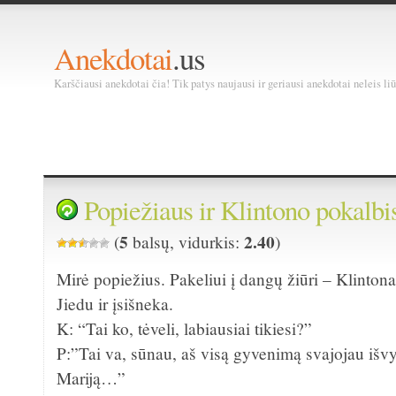
Anekdotai
.us
Karščiausi anekdotai čia! Tik patys naujausi ir geriausi anekdotai neleis liū
Popiežiaus ir Klintono pokalbi
5
2.40
(
balsų, vidurkis:
)
Mirė popiežius. Pakeliui į dangų žiūri – Klintonas
Jiedu ir įsišneka.
K: “Tai ko, tėveli, labiausiai tikiesi?”
P:”Tai va, sūnau, aš visą gyvenimą svajojau išvy
Mariją…”