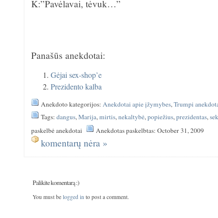
K:”Pavėlavai, tėvuk…”
Panašūs anekdotai:
Gėjai sex-shop’e
Prezidento kalba
Anekdoto kategorijos:
Anekdotai apie įžymybes
,
Trumpi anekdot
Tags:
dangus
,
Marija
,
mirtis
,
nekaltybė
,
popiežius
,
prezidentas
,
se
paskelbė anekdotai
Anekdotas paskelbtas: October 31, 2009
komentarų nėra »
Palikite komentarą :)
You must be
logged in
to post a comment.