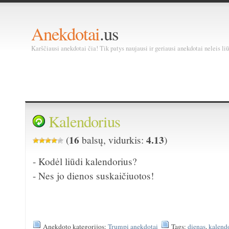
Anekdotai
.us
Karščiausi anekdotai čia! Tik patys naujausi ir geriausi anekdotai neleis liū
Kalendorius
16
4.13
(
balsų, vidurkis:
)
- Kodėl liūdi kalendorius?
- Nes jo dienos suskaičiuotos!
Anekdoto kategorijos:
Trumpi anekdotai
Tags:
dienas
,
kalend